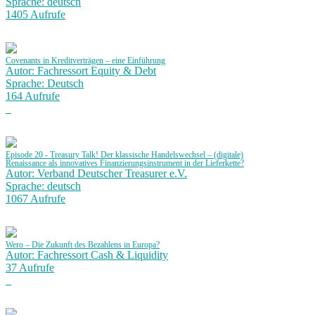
Sprache: deutsch
1405 Aufrufe
Covenants in Kreditverträgen – eine Einführung
Autor: Fachressort Equity & Debt
Sprache: Deutsch
164 Aufrufe
Episode 20 - Treasury Talk! Der klassische Handelswechsel – (digitale)
Renaissance als innovatives Finanzierungsinstrument in der Lieferkette?
Autor: Verband Deutscher Treasurer e.V.
Sprache: deutsch
1067 Aufrufe
Wero – Die Zukunft des Bezahlens in Europa?
Autor: Fachressort Cash & Liquidity
37 Aufrufe