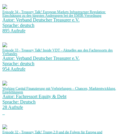
Episode 34 - Treasury Talk! European Markets Infrastructure Regulation:
Einschätzung zu den jüngsten Änderungen bei der EMIR-Verordnung
Autor: Verband Deutscher Treasurer e.V.
Sprache: deutsch
895 Aufrufe
Episode 33 - Treasury Talk! Inside VDT – Aktuelles aus den Fachressorts des
Verbandes
Autor: Verband Deutscher Treasurer e.V.
Sprache: deutsch
954 Aufrufe
Working Capital Finanzierung mit Verbriefungen – Chancen, Marktentwicklung,
Empfehlungen
Autor: Fachressort Equity & Debt
Sprache: Deutsch
28 Aufrufe
Episode 32 - Treasury Talk! Trump 2.0 und die Folgen für Europa und