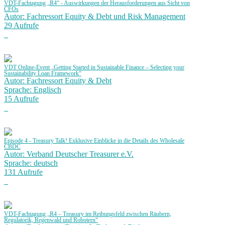
VDT-Fachtagung „R4“ - Auswirkungen der Herausforderungen aus Sicht von
CFOs
Autor: Fachressort Equity & Debt und Risk Management
29 Aufrufe
VDT Online-Event „Getting Started in Sustainable Finance – Selecting your
Sustainability Loan Framework“
Autor: Fachressort Equity & Debt
Sprache: Englisch
15 Aufrufe
Episode 4 - Treasury Talk! Exklusive Einblicke in die Details des Wholesale
CBDC
Autor: Verband Deutscher Treasurer e.V.
Sprache: deutsch
131 Aufrufe
VDT-Fachtagung „R4 – Treasury im Reibungsfeld zwischen Räubern,
Regulatorik, Regenwald und Robotern“