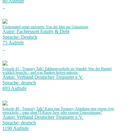
80 Aufrufe
Fördermittel smart einsetzen: Von der Idee zur Umsetzung
Autor: Fachressort Equity & Debt
Sprache: Deutsch
75 Aufrufe
Episode 41 - Treasury Talk! Zahlungsverkehr im Wandel: Was der Handel
wirklich braucht – und was Banken liefern müssen.
Autor: Verband Deutscher Treasurer e.V.
Sprache: deutsch
693 Aufrufe
Episode 40 - Treasury Talk! Kann eine Treasury-Abteilung eine eigene App
entwickeln – ganz ohne IT-Know-how oder externe Unterstützung?
Autor: Verband Deutscher Treasurer e.V.
Sprache: deutsch
1190 Aufrufe