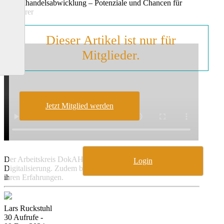
Außenhandelsabwicklung – Potenziale und Chancen für
Treasurer
Dieser Artikel ist nur für
Mitglieder.
Jetzt Mitglied werden
Der Arbeitskreis DokAHA informiert über die Potenziale der
Login
Digitalisierung. Zudem berichten Unternehmen praxisnah aus
ihren Erfahrungen.
Lars Ruckstuhl
30 Aufrufe -