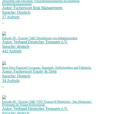
Absichern statt Abwarten: Versicherungsstrategien im modernen
Kreditrisikomanagement
Autor: Fachressort Risk Management
Sprache: Deutsch
17 Aufrufe
Episode 50 - Treasury Talk! Absicherung von Inflationsrisiken
Autor: Verband Deutscher Treasurer e.V.
Sprache: deutsch
442 Aufrufe
Deep Dive Financial Covenants: Standards, Stellschrauben und Fallstricke
Autor: Fachressort Equity & Debt
Sprache: Deutsch
34 Aufrufe
Episode 49 - Treasury Talk! VDT Treasury® Mentoring - Das Mentoring-
Programm für Young Professionals
Autor: Verband Deutscher Treasurer e.V.
Sprache: deutsch