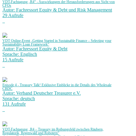
VDT-Fachtagung „R4“ - Auswirkungen der Herausforderungen aus Sicht von
CFOs
Autor: Fachressort Equity & Debt und Risk Management
29 Aufrufe
VDT Online-Event „Getting Started in Sustainable Finance – Selecting your
Sustainability Loan Framework“
Autor: Fachressort Equity & Debt
Sprache: Englisch
15 Aufrufe
Episode 4 - Treasury Talk! Exklusive Einblicke in die Details des Wholesale
CBDC
Autor: Verband Deutscher Treasurer e.V.
Sprache: deutsch
131 Aufrufe
VDT-Fachtagung „R4 – Treasury im Reibungsfeld zwischen Räubern,
Regulatorik, Regenwald und Robotern“