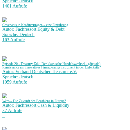
Sprache: deutsch
1401 Aufrufe
Covenants in Kreditverträgen – eine Einführung
Autor: Fachressort Equity & Debt
Sprache: Deutsch
163 Aufrufe
Episode 20 - Treasury Talk! Der klassische Handelswechsel – (digitale)
Renaissance als innovatives Finanzierungsinstrument in der Lieferkette?
Autor: Verband Deutscher Treasurer e.V.
Sprache: deutsch
1059 Aufrufe
Wero – Die Zukunft des Bezahlens in Europa?
Autor: Fachressort Cash & Liquidity
37 Aufrufe