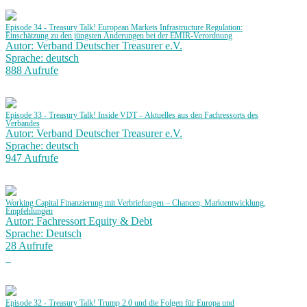
Episode 34 - Treasury Talk! European Markets Infrastructure Regulation:
Einschätzung zu den jüngsten Änderungen bei der EMIR-Verordnung
Autor: Verband Deutscher Treasurer e.V.
Sprache: deutsch
888 Aufrufe
Episode 33 - Treasury Talk! Inside VDT – Aktuelles aus den Fachressorts des
Verbandes
Autor: Verband Deutscher Treasurer e.V.
Sprache: deutsch
947 Aufrufe
Working Capital Finanzierung mit Verbriefungen – Chancen, Marktentwicklung,
Empfehlungen
Autor: Fachressort Equity & Debt
Sprache: Deutsch
28 Aufrufe
Episode 32 - Treasury Talk! Trump 2.0 und die Folgen für Europa und