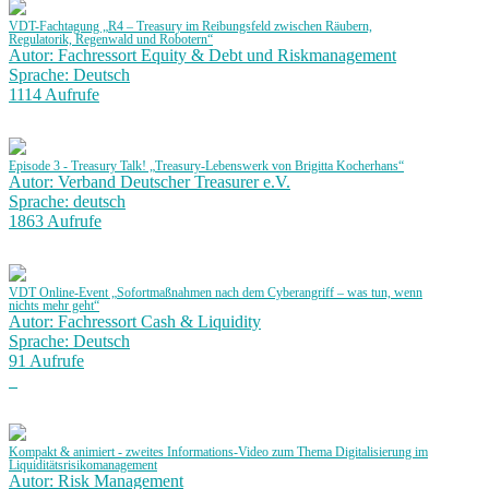
VDT-Fachtagung „R4 – Treasury im Reibungsfeld zwischen Räubern,
Regulatorik, Regenwald und Robotern“
Autor: Fachressort Equity & Debt und Riskmanagement
Sprache: Deutsch
1114 Aufrufe
Episode 3 - Treasury Talk! „Treasury-Lebenswerk von Brigitta Kocherhans“
Autor: Verband Deutscher Treasurer e.V.
Sprache: deutsch
1863 Aufrufe
VDT Online-Event „Sofortmaßnahmen nach dem Cyberangriff – was tun, wenn
nichts mehr geht“
Autor: Fachressort Cash & Liquidity
Sprache: Deutsch
91 Aufrufe
Kompakt & animiert - zweites Informations-Video zum Thema Digitalisierung im
Liquiditätsrisikomanagement
Autor: Risk Management