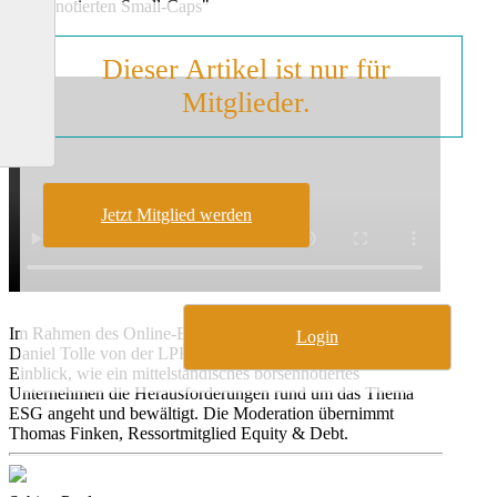
börsennotierten Small-Caps"
Dieser Artikel ist nur für
Mitglieder.
Jetzt Mitglied werden
Im Rahmen des Online-Events geben Sascha Schrader und
Login
Daniel Tolle von der LPKF Laser & Electronics SE einen
Einblick, wie ein mittelständisches börsennotiertes
Unternehmen die Herausforderungen rund um das Thema
ESG angeht und bewältigt. Die Moderation übernimmt
Thomas Finken, Ressortmitglied Equity & Debt.