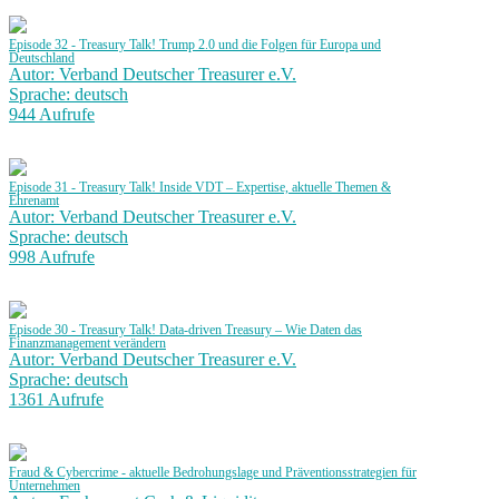
Episode 32 - Treasury Talk! Trump 2.0 und die Folgen für Europa und
Deutschland
Autor: Verband Deutscher Treasurer e.V.
Sprache: deutsch
944 Aufrufe
Episode 31 - Treasury Talk! Inside VDT – Expertise, aktuelle Themen &
Ehrenamt
Autor: Verband Deutscher Treasurer e.V.
Sprache: deutsch
998 Aufrufe
Episode 30 - Treasury Talk! Data-driven Treasury – Wie Daten das
Finanzmanagement verändern
Autor: Verband Deutscher Treasurer e.V.
Sprache: deutsch
1361 Aufrufe
Fraud & Cybercrime - aktuelle Bedrohungslage und Präventionsstrategien für
Unternehmen