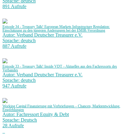
Sprache: deutsch
891 Aufrufe
Episode 34 - Treasury Talk! European Markets Infrastructure Regulation:
Einschätzung zu den jüngsten Änderungen bei der EMIR-Verordnung
Autor: Verband Deutscher Treasurer e.V.
Sprache: deutsch
887 Aufrufe
Episode 33 - Treasury Talk! Inside VDT – Aktuelles aus den Fachressorts des
Verbandes
Autor: Verband Deutscher Treasurer e.V.
Sprache: deutsch
947 Aufrufe
Working Capital Finanzierung mit Verbriefungen – Chancen, Marktentwicklung,
Empfehlungen
Autor: Fachressort Equity & Debt
Sprache: Deutsch
28 Aufrufe