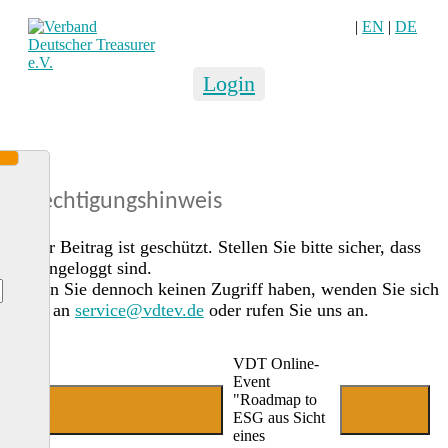
|
EN
|
DE
Login
Berechtigungshinweis
Dieser Beitrag ist geschützt. Stellen Sie bitte sicher, dass
Sie eingeloggt sind.
Sollten Sie dennoch keinen Zugriff haben, wenden Sie sich
gerne an
service@vdtev.de
oder rufen Sie uns an.
VDT Online-
Event
"Roadmap to
Jetzt Mitglied werden
Login
ESG aus Sicht
eines