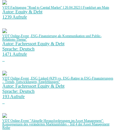
VDT-Fachtagung "Road to Capital Market" l 26.04.2023 l Frankfurt am Main
Autor: Equity & Debt
1239 Aufrufe
VDT Online-Event „ESG-Finanzierung als Kommunikation und Public-
Relations-Thema“
Autor: Fachressort Equity & Debt
Sprache: Deutsch
1471 Aufrufe
VDT Online-Event „ESG Linked (KPI) vs. ESG-Rating in ESG-Finanzierungen
– Trends, Entwicklungen, Empfehlungen“
Autor: Fachressort Equity & Debt
Sprache: Deutsch
193 Aufrufe
VDT Online-Event "Aktuelle Herausforderungen im Asset Management":
Konsequenzen des veränderten Marktumfeldes - Teil 4 der Asset Management
Reihe