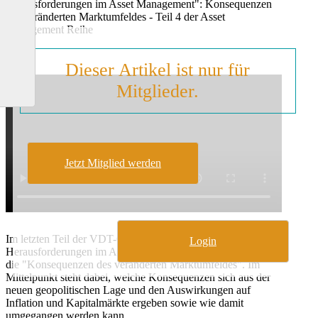
Herausforderungen im Asset Management": Konsequenzen
des veränderten Marktumfeldes - Teil 4 der Asset
Management Reihe
Dieser Artikel ist nur für
Mitglieder.
Jetzt Mitglied werden
Im letzten Teil der VDT-Online-Event-Reihe "Aktuelle
Login
Herausforderungen im Asset Management" betrachten wir
die "Konsequenzen des veränderten Marktumfeldes". Im
Mittelpunkt steht dabei, welche Konsequenzen sich aus der
neuen geopolitischen Lage und den Auswirkungen auf
Inflation und Kapitalmärkte ergeben sowie wie damit
umgegangen werden kann.