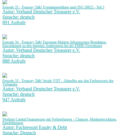
Episode 35 - Treasury Talk! Formatumstellung nach ISO 20022 - Teil 3
Autor: Verband Deutscher Treasurer e.V.
Sprache: deutsch
891 Aufrufe
Episode 34 - Treasury Talk! European Markets Infrastructure Regulation:
Einschätzung zu den jüngsten Änderungen bei der EMIR-Verordnung
Autor: Verband Deutscher Treasurer e.V.
Sprache: deutsch
888 Aufrufe
Episode 33 - Treasury Talk! Inside VDT – Aktuelles aus den Fachressorts des
Verbandes
Autor: Verband Deutscher Treasurer e.V.
Sprache: deutsch
947 Aufrufe
Working Capital Finanzierung mit Verbriefungen – Chancen, Marktentwicklung,
Empfehlungen
Autor: Fachressort Equity & Debt
Sprache: Deutsch