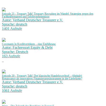
Episode 21 - Treasury Talk! Treasury Recruiting im Wandel: Strategien gegen den
Fachkräftemangel und Erfolgsgeheimnisse
Autor: Verband Deutscher Treasurer e.V.
Sprache: deutsch
1401 Aufrufe
Covenants in Kreditverträgen – eine Einführung
Autor: Fachressort Equity & Debt
Sprache: Deutsch
163 Aufrufe
Episode 20 - Treasury Talk! Der klassische Handelswechsel – (digitale)
Renaissance als innovatives Finanzierungsinstrument in der Lieferkette?
Autor: Verband Deutscher Treasurer e.V.
Sprache: deutsch
1061 Aufrufe