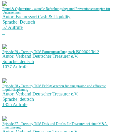
Fraud & Cybercrime - aktuelle Bedrohungslage und Präventionsstrategien für
Unternehmen
Autor: Fachressort Cash & Liquidity
Sprache: Deutsch
57 Aufrufe
Episode 29 - Treasury Talk! Formatumstellung nach ISO20022 Teil 2
Autor: Verband Deutscher Treasurer e.V.
Sprache: deutsch
1037 Aufrufe
Episode 28 - Treasury Talk! Erfolgskriterien für eine präzise und effiziente
Liquiditätsplanung
Autor: Verband Deutscher Treasurer e.V.
Sprache: deutsch
1355 Aufrufe
Episode 27 - Treasury Talk! Do’s und Don’ts für Treasurer bei einer M&A-
Finanzierung
Autor: Verband Deutscher Treasurer e.V.