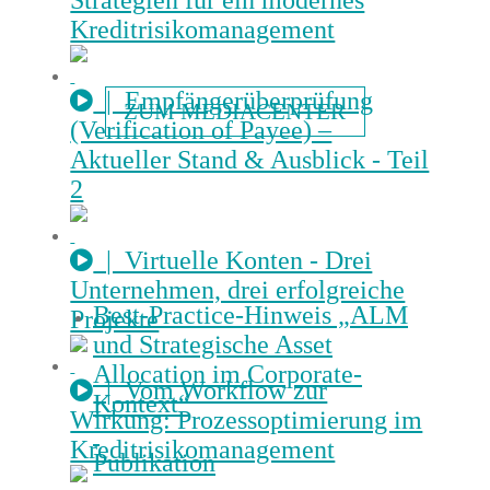
Strategien für ein modernes
Kreditrisikomanagement
| Empfängerüberprüfung
ZUM MEDIACENTER
(Verification of Payee) –
Aktueller Stand & Ausblick - Teil
2
| Virtuelle Konten - Drei
Unternehmen, drei erfolgreiche
Best-Practice-Hinweis „ALM
Projekte
und Strategische Asset
Allocation im Corporate-
| Vom Workflow zur
Kontext“
Wirkung: Prozessoptimierung im
Kreditrisikomanagement
Publikation