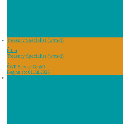
|
Neckarsulm
(Senior) Consultant Treasury und Risikomanagement
(m/w/d)
|
Schwarz Corporate Solutions KG
Beginn ab: 13.Jul.2026
Treasury Specialist (w/m/d)
|
Erfurt
Treasury Specialist (w/m/d)
|
SWE Service GmbH
Beginn ab: 01.Jul.2026
Senior Treasury Manager - Risk, Reporting & Controls
(m/w/d)
|
München , hybird
Senior Treasury Manager - Risk, Reporting & Controls
(m/w/d)
|
Best Secret Group SE
Beginn ab: 01.Jul.2026