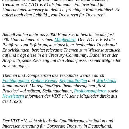
Treasurer e.V. (VDT e.V.) als führender Fachverband für
Unternehmenstreasury im deutschsprachigen Raum etabliert. Er
agiert nach dem Leitbild „von Treasurern für Treasurer“.
Aktuell zählen mehr als 2.000 Finanzverantwortliche aus fast
900 Unternehmen zu seinen
Mitgliedern
. Der VDT e.V. ist die
Plattform zum Erfahrungsaustausch, er beobachtet Trends und
Entwicklungen, bereitet relevante Themen zum Wissensaustausch
auf und trägt diese in die Treasury-Community. Dabei ist es der
Anspruch, seine Ziele eng mit den Bedürfnissen seiner Mitglieder
zu verknüpfen.
Themen und Kompetenzen des Verbandes werden durch
Fachtagungen
,
Online-Events
,
Regionaltreffen
und
Workshops
kommuniziert. Mit regelmäßigen themenbezogenen ,Best
Practice‘ – Ansätzen, Stellungnahmen,
Positionspapieren
sowie
Newslettern
informiert der VDT e.V. seine Mitglieder direkt aus
der Praxis.
Der VDT e.V. sieht sich als die Qualifizierungsinstitution und
Interessenvertretung für Corporate Treasury in Deutschland.