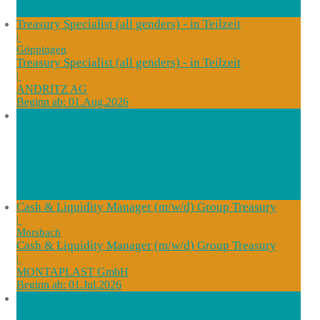
Beginn ab: 08.Jul.2026
Treasury Specialist (all genders) - in Teilzeit
|
Göppingen
Treasury Specialist (all genders) - in Teilzeit
|
ANDRITZ AG
Beginn ab: 01.Aug.2026
Senior Treasury Specialist (w/m/d)
|
Bielefeld
Senior Treasury Specialist (w/m/d)
|
Schüco International KG
Beginn ab: 01.Jul.2026
Cash & Liquidity Manager (m/w/d) Group Treasury
|
Morsbach
Cash & Liquidity Manager (m/w/d) Group Treasury
|
MONTAPLAST GmbH
Beginn ab: 01.Jul.2026
(Senior) Consultant Treasury und Risikomanagement
(m/w/d)