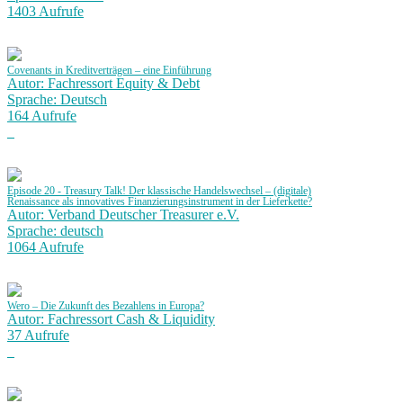
1403 Aufrufe
Covenants in Kreditverträgen – eine Einführung
Autor: Fachressort Equity & Debt
Sprache: Deutsch
164 Aufrufe
Episode 20 - Treasury Talk! Der klassische Handelswechsel – (digitale)
Renaissance als innovatives Finanzierungsinstrument in der Lieferkette?
Autor: Verband Deutscher Treasurer e.V.
Sprache: deutsch
1064 Aufrufe
Wero – Die Zukunft des Bezahlens in Europa?
Autor: Fachressort Cash & Liquidity
37 Aufrufe