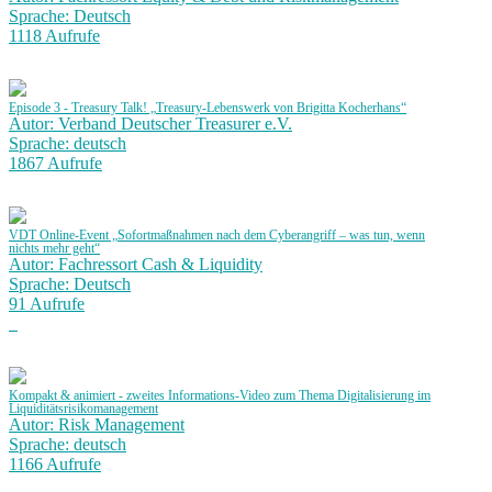
Sprache: Deutsch
1118 Aufrufe
Episode 3 - Treasury Talk! „Treasury-Lebenswerk von Brigitta Kocherhans“
Autor: Verband Deutscher Treasurer e.V.
Sprache: deutsch
1867 Aufrufe
VDT Online-Event „Sofortmaßnahmen nach dem Cyberangriff – was tun, wenn
nichts mehr geht“
Autor: Fachressort Cash & Liquidity
Sprache: Deutsch
91 Aufrufe
Kompakt & animiert - zweites Informations-Video zum Thema Digitalisierung im
Liquiditätsrisikomanagement
Autor: Risk Management
Sprache: deutsch
1166 Aufrufe