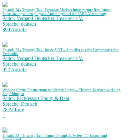
Episode 34 - Treasury Talk! European Markets Infrastructure Regulation:
Einschätzung zu den jüngsten Änderungen bei der EMIR-Verordnung
Autor: Verband Deutscher Treasurer e.V.
Sprache: deutsch
890 Aufrufe
Episode 33 - Treasury Talk! Inside VDT – Aktuelles aus den Fachressorts des
Verbandes
Autor: Verband Deutscher Treasurer e.V.
Sprache: deutsch
952 Aufrufe
Working Capital Finanzierung mit Verbriefungen – Chancen, Marktentwicklung,
Empfehlungen
Autor: Fachressort Equity & Debt
Sprache: Deutsch
28 Aufrufe
Episode 32 - Treasury Talk! Trump 2.0 und die Folgen für Europa und
Deutschland