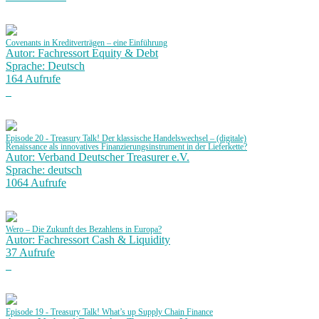
Covenants in Kreditverträgen – eine Einführung
Autor: Fachressort Equity & Debt
Sprache: Deutsch
164 Aufrufe
Episode 20 - Treasury Talk! Der klassische Handelswechsel – (digitale)
Renaissance als innovatives Finanzierungsinstrument in der Lieferkette?
Autor: Verband Deutscher Treasurer e.V.
Sprache: deutsch
1064 Aufrufe
Wero – Die Zukunft des Bezahlens in Europa?
Autor: Fachressort Cash & Liquidity
37 Aufrufe
Episode 19 - Treasury Talk! What’s up Supply Chain Finance