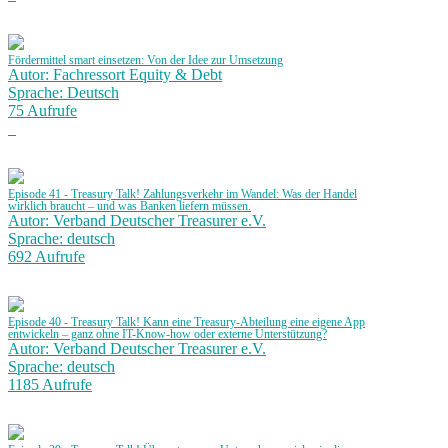
Fördermittel smart einsetzen: Von der Idee zur Umsetzung
Autor: Fachressort Equity & Debt
Sprache: Deutsch
75 Aufrufe
Episode 41 - Treasury Talk! Zahlungsverkehr im Wandel: Was der Handel
wirklich braucht – und was Banken liefern müssen.
Autor: Verband Deutscher Treasurer e.V.
Sprache: deutsch
692 Aufrufe
Episode 40 - Treasury Talk! Kann eine Treasury-Abteilung eine eigene App
entwickeln – ganz ohne IT-Know-how oder externe Unterstützung?
Autor: Verband Deutscher Treasurer e.V.
Sprache: deutsch
1185 Aufrufe