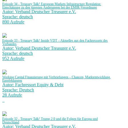
Episode 34 - Treasury Talk! European Markets Infrastructure Regulation:
Einschätzung zu den jüngsten Änderungen bei der EMIR-Verordnung
Autor: Verband Deutscher Treasurer e.V.
Sprache: deutsch
890 Aufrufe
Episode 33 - Treasury Talk! Inside VDT – Aktuelles aus den Fachressorts des
Verbandes
Autor: Verband Deutscher Treasurer e.V.
Sprache: deutsch
952 Aufrufe
Working Capital Finanzierung mit Verbriefungen – Chancen, Marktentwicklung,
Empfehlungen
Autor: Fachressort Equity & Debt
Sprache: Deutsch
28 Aufrufe
Episode 32 - Treasury Talk! Trump 2.0 und die Folgen für Europa und
Deutschland
Autor: Verband Deutscher Treasurer e.V.