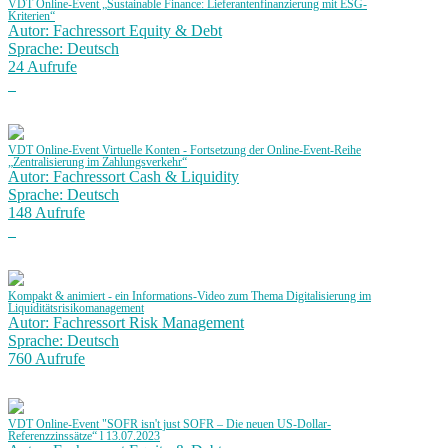
VDT Online-Event „Sustainable Finance: Lieferantenfinanzierung mit ESG-
Kriterien“
Autor: Fachressort Equity & Debt
Sprache: Deutsch
24 Aufrufe
VDT Online-Event Virtuelle Konten - Fortsetzung der Online-Event-Reihe
„Zentralisierung im Zahlungsverkehr“
Autor: Fachressort Cash & Liquidity
Sprache: Deutsch
148 Aufrufe
Kompakt & animiert - ein Informations-Video zum Thema Digitalisierung im
Liquiditätsrisikomanagement
Autor: Fachressort Risk Management
Sprache: Deutsch
760 Aufrufe
VDT Online-Event "SOFR isn't just SOFR – Die neuen US-Dollar-
Referenzzinssätze“ l 13.07.2023