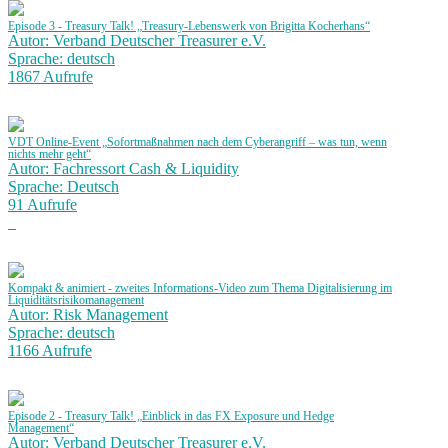
Episode 3 - Treasury Talk! „Treasury-Lebenswerk von Brigitta Kocherhans“
Autor: Verband Deutscher Treasurer e.V.
Sprache: deutsch
1867 Aufrufe
VDT Online-Event „Sofortmaßnahmen nach dem Cyberangriff – was tun, wenn
nichts mehr geht“
Autor: Fachressort Cash & Liquidity
Sprache: Deutsch
91 Aufrufe
Kompakt & animiert - zweites Informations-Video zum Thema Digitalisierung im
Liquiditätsrisikomanagement
Autor: Risk Management
Sprache: deutsch
1166 Aufrufe
Episode 2 - Treasury Talk! „Einblick in das FX Exposure und Hedge
Management“
Autor: Verband Deutscher Treasurer e.V.