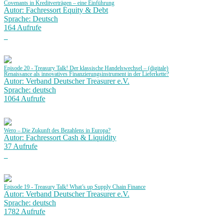
Covenants in Kreditverträgen – eine Einführung
Autor: Fachressort Equity & Debt
Sprache: Deutsch
164 Aufrufe
Episode 20 - Treasury Talk! Der klassische Handelswechsel – (digitale)
Renaissance als innovatives Finanzierungsinstrument in der Lieferkette?
Autor: Verband Deutscher Treasurer e.V.
Sprache: deutsch
1064 Aufrufe
Wero – Die Zukunft des Bezahlens in Europa?
Autor: Fachressort Cash & Liquidity
37 Aufrufe
Episode 19 - Treasury Talk! What’s up Supply Chain Finance
Autor: Verband Deutscher Treasurer e.V.
Sprache: deutsch
1782 Aufrufe