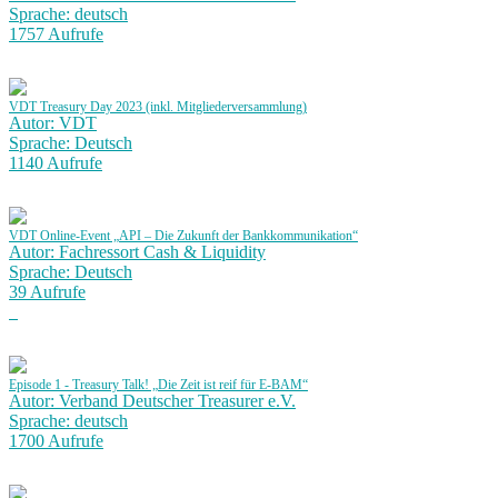
Sprache: deutsch
1757 Aufrufe
VDT Treasury Day 2023 (inkl. Mitgliederversammlung)
Autor: VDT
Sprache: Deutsch
1140 Aufrufe
VDT Online-Event „API – Die Zukunft der Bankkommunikation“
Autor: Fachressort Cash & Liquidity
Sprache: Deutsch
39 Aufrufe
Episode 1 - Treasury Talk! „Die Zeit ist reif für E-BAM“
Autor: Verband Deutscher Treasurer e.V.
Sprache: deutsch
1700 Aufrufe