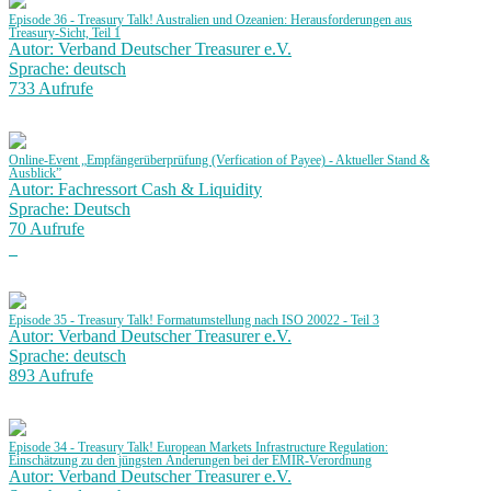
Episode 36 - Treasury Talk! Australien und Ozeanien: Herausforderungen aus
Treasury-Sicht, Teil 1
Autor: Verband Deutscher Treasurer e.V.
Sprache: deutsch
733 Aufrufe
Online-Event „Empfängerüberprüfung (Verfication of Payee) - Aktueller Stand &
Ausblick”
Autor: Fachressort Cash & Liquidity
Sprache: Deutsch
70 Aufrufe
Episode 35 - Treasury Talk! Formatumstellung nach ISO 20022 - Teil 3
Autor: Verband Deutscher Treasurer e.V.
Sprache: deutsch
893 Aufrufe
Episode 34 - Treasury Talk! European Markets Infrastructure Regulation:
Einschätzung zu den jüngsten Änderungen bei der EMIR-Verordnung
Autor: Verband Deutscher Treasurer e.V.