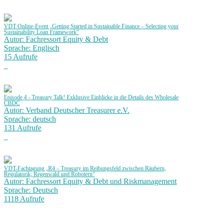
VDT Online-Event „Getting Started in Sustainable Finance – Selecting your
Sustainability Loan Framework“
Autor: Fachressort Equity & Debt
Sprache: Englisch
15 Aufrufe
Episode 4 - Treasury Talk! Exklusive Einblicke in die Details des Wholesale
CBDC
Autor: Verband Deutscher Treasurer e.V.
Sprache: deutsch
131 Aufrufe
VDT-Fachtagung „R4 – Treasury im Reibungsfeld zwischen Räubern,
Regulatorik, Regenwald und Robotern“
Autor: Fachressort Equity & Debt und Riskmanagement
Sprache: Deutsch
1118 Aufrufe