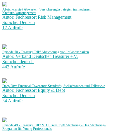
Absichern statt Abwarten: Versicherungsstrategien im modernen
Kreditrisikomanagement
Autor: Fachressort Risk Management
Sprache: Deutsch
17 Aufrufe
Episode 50 - Treasury Talk! Absicherung von Inflationsrisiken
Autor: Verband Deutscher Treasurer e.V.
Sprache: deutsch
442 Aufrufe
Deep Dive Financial Covenants: Standards, Stellschrauben und Fallstricke
Autor: Fachressort Equity & Debt
Sprache: Deutsch
34 Aufrufe
Episode 49 - Treasury Talk! VDT Treasury® Mentoring - Das Mentoring-
Programm für Young Professionals