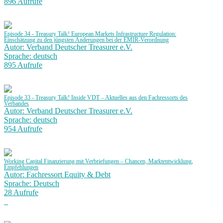
896 Aufrufe
Episode 34 - Treasury Talk! European Markets Infrastructure Regulation:
Einschätzung zu den jüngsten Änderungen bei der EMIR-Verordnung
Autor: Verband Deutscher Treasurer e.V.
Sprache: deutsch
895 Aufrufe
Episode 33 - Treasury Talk! Inside VDT – Aktuelles aus den Fachressorts des
Verbandes
Autor: Verband Deutscher Treasurer e.V.
Sprache: deutsch
954 Aufrufe
Working Capital Finanzierung mit Verbriefungen – Chancen, Marktentwicklung,
Empfehlungen
Autor: Fachressort Equity & Debt
Sprache: Deutsch
28 Aufrufe