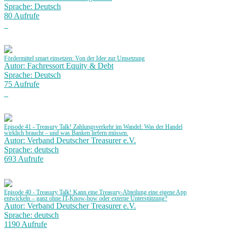
Sprache: Deutsch
80 Aufrufe
Fördermittel smart einsetzen: Von der Idee zur Umsetzung
Autor: Fachressort Equity & Debt
Sprache: Deutsch
75 Aufrufe
Episode 41 - Treasury Talk! Zahlungsverkehr im Wandel: Was der Handel
wirklich braucht – und was Banken liefern müssen.
Autor: Verband Deutscher Treasurer e.V.
Sprache: deutsch
693 Aufrufe
Episode 40 - Treasury Talk! Kann eine Treasury-Abteilung eine eigene App
entwickeln – ganz ohne IT-Know-how oder externe Unterstützung?
Autor: Verband Deutscher Treasurer e.V.
Sprache: deutsch
1190 Aufrufe