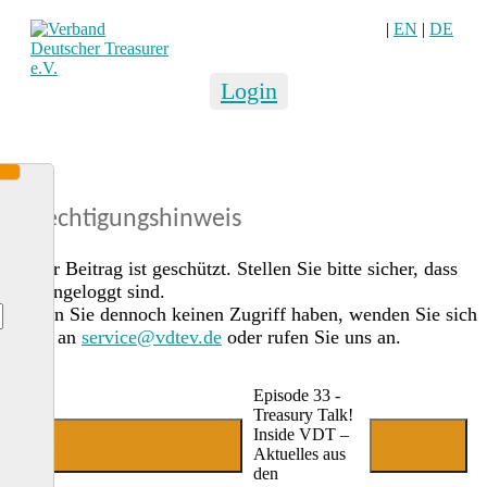
|
EN
|
DE
Login
Berechtigungshinweis
Dieser Beitrag ist geschützt. Stellen Sie bitte sicher, dass
Sie eingeloggt sind.
Sollten Sie dennoch keinen Zugriff haben, wenden Sie sich
gerne an
service@vdtev.de
oder rufen Sie uns an.
Episode 33 -
Treasury Talk!
Inside VDT –
Jetzt Mitglied werden
Login
Aktuelles aus
den