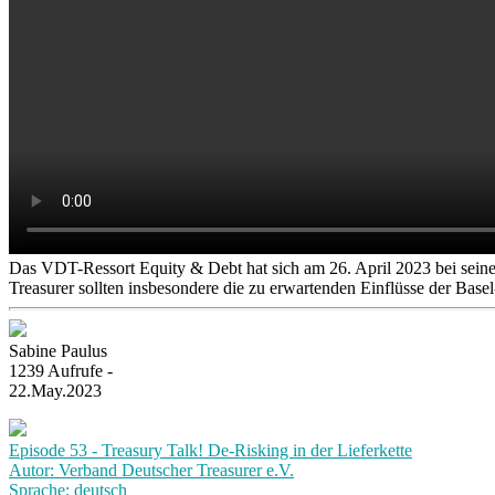
Das VDT-Ressort Equity & Debt hat sich am 26. April 2023 bei seiner 
Treasurer sollten insbesondere die zu erwartenden Einflüsse der Base
Sabine Paulus
1239 Aufrufe -
22.May.2023
Episode 53 - Treasury Talk! De-Risking in der Lieferkette
Autor: Verband Deutscher Treasurer e.V.
Sprache: deutsch