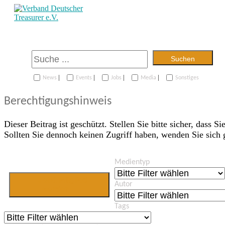
Suchen
|
|
|
|
News
Events
Jobs
Media
Sonstiges
Berechtigungshinweis
Dieser Beitrag ist geschützt. Stellen Sie bitte sicher, dass Si
Sollten Sie dennoch keinen Zugriff haben, wenden Sie sich
Medientyp
Jetzt Mitglied
Autor
werden
Tags