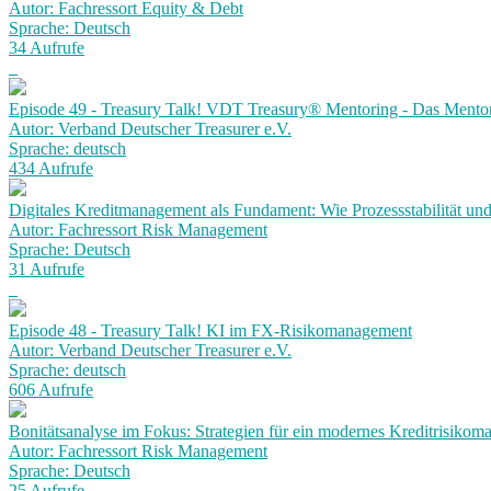
Autor: Fachressort Equity & Debt
Sprache: Deutsch
34 Aufrufe
Episode 49 - Treasury Talk! VDT Treasury® Mentoring - Das Mento
Autor: Verband Deutscher Treasurer e.V.
Sprache: deutsch
434 Aufrufe
Digitales Kreditmanagement als Fundament: Wie Prozessstabilität und
Autor: Fachressort Risk Management
Sprache: Deutsch
31 Aufrufe
Episode 48 - Treasury Talk! KI im FX-Risikomanagement
Autor: Verband Deutscher Treasurer e.V.
Sprache: deutsch
606 Aufrufe
Bonitätsanalyse im Fokus: Strategien für ein modernes Kreditrisiko
Autor: Fachressort Risk Management
Sprache: Deutsch
25 Aufrufe