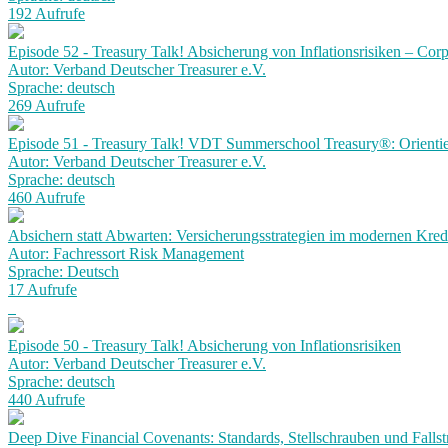
192 Aufrufe
Episode 52 - Treasury Talk! Absicherung von Inflationsrisiken – Corp
Autor: Verband Deutscher Treasurer e.V.
Sprache: deutsch
269 Aufrufe
Episode 51 - Treasury Talk! VDT Summerschool Treasury®: Orientie
Autor: Verband Deutscher Treasurer e.V.
Sprache: deutsch
460 Aufrufe
Absichern statt Abwarten: Versicherungsstrategien im modernen Kre
Autor: Fachressort Risk Management
Sprache: Deutsch
17 Aufrufe
Episode 50 - Treasury Talk! Absicherung von Inflationsrisiken
Autor: Verband Deutscher Treasurer e.V.
Sprache: deutsch
440 Aufrufe
Deep Dive Financial Covenants: Standards, Stellschrauben und Fallst