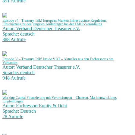
891 Aufrufe
Episode 34 - Treasury Talk! European Markets Infrastructure Regulation:
Einschätzung zu den jüngsten Änderungen bei der EMIR-Verordnung
Autor: Verband Deutscher Treasurer e.V.
Sprache: deutsch
888 Aufrufe
Episode 33 - Treasury Talk! Inside VDT – Aktuelles aus den Fachressorts des
Verbandes
Autor: Verband Deutscher Treasurer e.V.
Sprache: deutsch
948 Aufrufe
Working Capital Finanzierung mit Verbriefungen – Chancen, Marktentwicklung,
Empfehlungen
Autor: Fachressort Equity & Debt
Sprache: Deutsch
28 Aufrufe