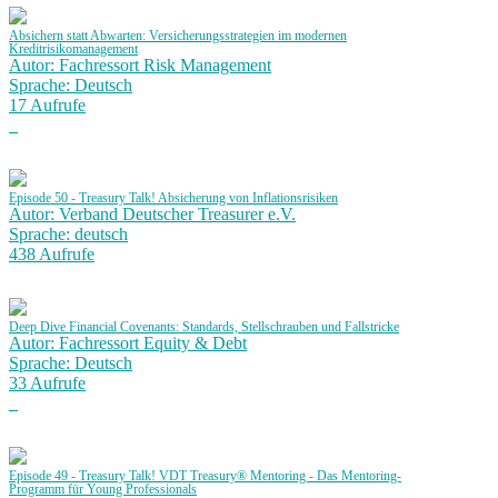
Absichern statt Abwarten: Versicherungsstrategien im modernen
Kreditrisikomanagement
Autor: Fachressort Risk Management
Sprache: Deutsch
17 Aufrufe
Episode 50 - Treasury Talk! Absicherung von Inflationsrisiken
Autor: Verband Deutscher Treasurer e.V.
Sprache: deutsch
438 Aufrufe
Deep Dive Financial Covenants: Standards, Stellschrauben und Fallstricke
Autor: Fachressort Equity & Debt
Sprache: Deutsch
33 Aufrufe
Episode 49 - Treasury Talk! VDT Treasury® Mentoring - Das Mentoring-
Programm für Young Professionals