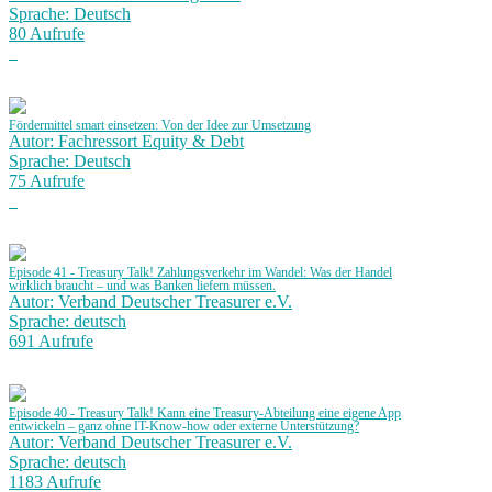
Sprache: Deutsch
80 Aufrufe
Fördermittel smart einsetzen: Von der Idee zur Umsetzung
Autor: Fachressort Equity & Debt
Sprache: Deutsch
75 Aufrufe
Episode 41 - Treasury Talk! Zahlungsverkehr im Wandel: Was der Handel
wirklich braucht – und was Banken liefern müssen.
Autor: Verband Deutscher Treasurer e.V.
Sprache: deutsch
691 Aufrufe
Episode 40 - Treasury Talk! Kann eine Treasury-Abteilung eine eigene App
entwickeln – ganz ohne IT-Know-how oder externe Unterstützung?
Autor: Verband Deutscher Treasurer e.V.
Sprache: deutsch
1183 Aufrufe