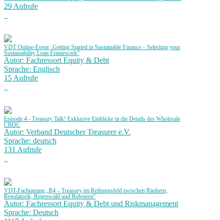
29 Aufrufe
VDT Online-Event „Getting Started in Sustainable Finance – Selecting your
Sustainability Loan Framework“
Autor: Fachressort Equity & Debt
Sprache: Englisch
15 Aufrufe
Episode 4 - Treasury Talk! Exklusive Einblicke in die Details des Wholesale
CBDC
Autor: Verband Deutscher Treasurer e.V.
Sprache: deutsch
131 Aufrufe
VDT-Fachtagung „R4 – Treasury im Reibungsfeld zwischen Räubern,
Regulatorik, Regenwald und Robotern“
Autor: Fachressort Equity & Debt und Riskmanagement
Sprache: Deutsch