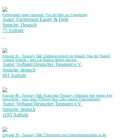
Fördermittel smart einsetzen: Von der Idee zur Umsetzung
Autor: Fachressort Equity & Debt
Sprache: Deutsch
75 Aufrufe
Episode 41 - Treasury Talk! Zahlungsverkehr im Wandel: Was der Handel
wirklich braucht – und was Banken liefern müssen.
Autor: Verband Deutscher Treasurer e.V.
Sprache: deutsch
691 Aufrufe
Episode 40 - Treasury Talk! Kann eine Treasury-Abteilung eine eigene App
entwickeln – ganz ohne IT-Know-how oder externe Unterstützung?
Autor: Verband Deutscher Treasurer e.V.
Sprache: deutsch
1183 Aufrufe
Episode 39 - Treasury Talk! Übersetzen von Unternehmenszielen in die