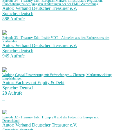
Episode 34 - Treasury Talk! European Markets Infrastructure Regulation:
Einschätzung zu den jüngsten Änderungen bei der EMIR-Verordnung
Autor: Verband Deutscher Treasurer e.V.
Sprache: deutsch
888 Aufrufe
Episode 33 - Treasury Talk! Inside VDT – Aktuelles aus den Fachressorts des
Verbandes
Autor: Verband Deutscher Treasurer e.V.
Sprache: deutsch
949 Aufrufe
Working Capital Finanzierung mit Verbriefungen – Chancen, Marktentwicklung,
Empfehlungen
Autor: Fachressort Equity & Debt
Sprache: Deutsch
28 Aufrufe
Episode 32 - Treasury Talk! Trump 2.0 und die Folgen für Europa und
Deutschland
Autor: Verband Deutscher Treasurer e.V.