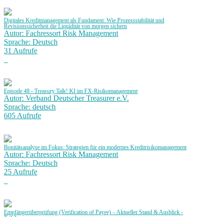
Digitales Kreditmanagement als Fundament: Wie Prozessstabilität und
Revisionssicherheit die Liquidität von morgen sichern
Autor: Fachressort Risk Management
Sprache: Deutsch
31 Aufrufe
Episode 48 - Treasury Talk! KI im FX-Risikomanagement
Autor: Verband Deutscher Treasurer e.V.
Sprache: deutsch
605 Aufrufe
Bonitätsanalyse im Fokus: Strategien für ein modernes Kreditrisikomanagement
Autor: Fachressort Risk Management
Sprache: Deutsch
25 Aufrufe
Empfängerüberprüfung (Verification of Payee) – Aktueller Stand & Ausblick -