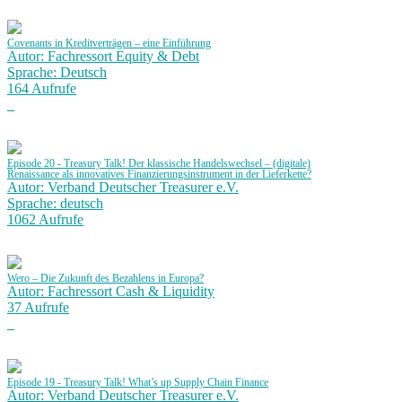
Covenants in Kreditverträgen – eine Einführung
Autor: Fachressort Equity & Debt
Sprache: Deutsch
164 Aufrufe
Episode 20 - Treasury Talk! Der klassische Handelswechsel – (digitale)
Renaissance als innovatives Finanzierungsinstrument in der Lieferkette?
Autor: Verband Deutscher Treasurer e.V.
Sprache: deutsch
1062 Aufrufe
Wero – Die Zukunft des Bezahlens in Europa?
Autor: Fachressort Cash & Liquidity
37 Aufrufe
Episode 19 - Treasury Talk! What’s up Supply Chain Finance
Autor: Verband Deutscher Treasurer e.V.