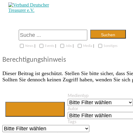
Suchen
|
|
|
|
News
Events
Jobs
Media
Sonstiges
Berechtigungshinweis
Dieser Beitrag ist geschützt. Stellen Sie bitte sicher, dass Si
Sollten Sie dennoch keinen Zugriff haben, wenden Sie sich
Medientyp
Jetzt Mitglied
Autor
werden
Tags