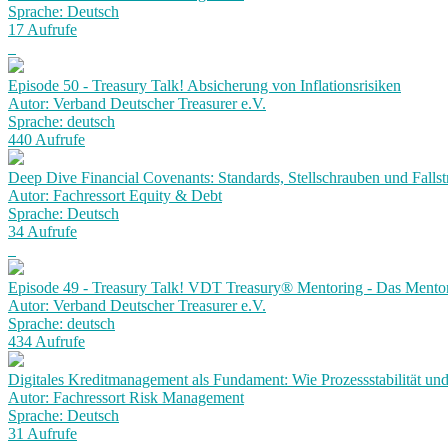
Sprache: Deutsch
17 Aufrufe
Episode 50 - Treasury Talk! Absicherung von Inflationsrisiken
Autor: Verband Deutscher Treasurer e.V.
Sprache: deutsch
440 Aufrufe
Deep Dive Financial Covenants: Standards, Stellschrauben und Fallst
Autor: Fachressort Equity & Debt
Sprache: Deutsch
34 Aufrufe
Episode 49 - Treasury Talk! VDT Treasury® Mentoring - Das Mento
Autor: Verband Deutscher Treasurer e.V.
Sprache: deutsch
434 Aufrufe
Digitales Kreditmanagement als Fundament: Wie Prozessstabilität und
Autor: Fachressort Risk Management
Sprache: Deutsch
31 Aufrufe