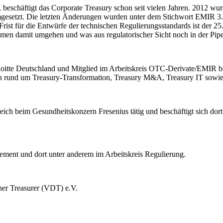
beschäftigt das Corporate Treasury schon seit vielen Jahren. 2012 wu
esetzt. Die letzten Änderungen wurden unter dem Stichwort EMIR 3.
 Frist für die Entwürfe der technischen Regulierungsstandards ist de
n damit umgehen und was aus regulatorischer Sicht noch in der Pipelin
loitte Deutschland und Mitglied im Arbeitskreis OTC-Derivate/EMIR bei
n rund um Treasury-Transformation, Treasury M&A, Treasury IT sowie
eich beim Gesundheitskonzern Fresenius tätig und beschäftigt sich dor
ment und dort unter anderem im Arbeitskreis Regulierung.
her Treasurer (VDT) e.V.