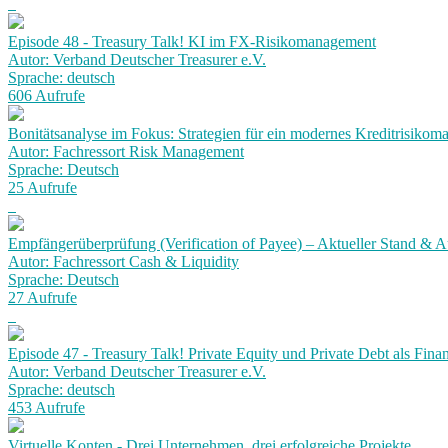
Episode 48 - Treasury Talk! KI im FX-Risikomanagement
Autor: Verband Deutscher Treasurer e.V.
Sprache: deutsch
606 Aufrufe
Bonitätsanalyse im Fokus: Strategien für ein modernes Kreditrisiko
Autor: Fachressort Risk Management
Sprache: Deutsch
25 Aufrufe
Empfängerüberprüfung (Verification of Payee) – Aktueller Stand & Au
Autor: Fachressort Cash & Liquidity
Sprache: Deutsch
27 Aufrufe
Episode 47 - Treasury Talk! Private Equity und Private Debt als Fina
Autor: Verband Deutscher Treasurer e.V.
Sprache: deutsch
453 Aufrufe
Virtuelle Konten - Drei Unternehmen, drei erfolgreiche Projekte