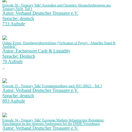
Episode 36 - Treasury Talk! Australien und Ozeanien: Herausforderungen aus
Treasury-Sicht, Teil 1
Autor: Verband Deutscher Treasurer e.V.
Sprache: deutsch
733 Aufrufe
Online-Event „Empfängerüberprüfung (Verfication of Payee) - Aktueller Stand &
Ausblick”
Autor: Fachressort Cash & Liquidity
Sprache: Deutsch
70 Aufrufe
Episode 35 - Treasury Talk! Formatumstellung nach ISO 20022 - Teil 3
Autor: Verband Deutscher Treasurer e.V.
Sprache: deutsch
893 Aufrufe
Episode 34 - Treasury Talk! European Markets Infrastructure Regulation:
Einschätzung zu den jüngsten Änderungen bei der EMIR-Verordnung
Autor: Verband Deutscher Treasurer e.V.