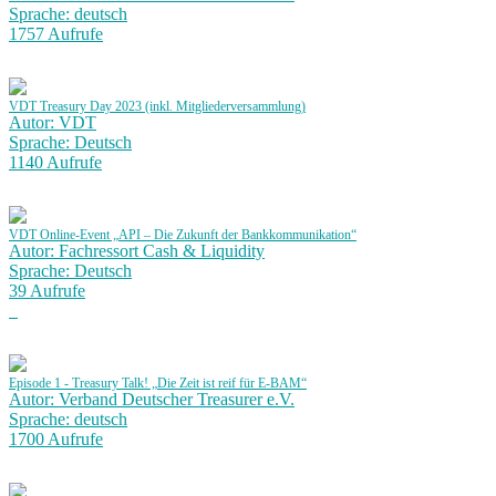
Sprache: deutsch
1757 Aufrufe
VDT Treasury Day 2023 (inkl. Mitgliederversammlung)
Autor: VDT
Sprache: Deutsch
1140 Aufrufe
VDT Online-Event „API – Die Zukunft der Bankkommunikation“
Autor: Fachressort Cash & Liquidity
Sprache: Deutsch
39 Aufrufe
Episode 1 - Treasury Talk! „Die Zeit ist reif für E-BAM“
Autor: Verband Deutscher Treasurer e.V.
Sprache: deutsch
1700 Aufrufe