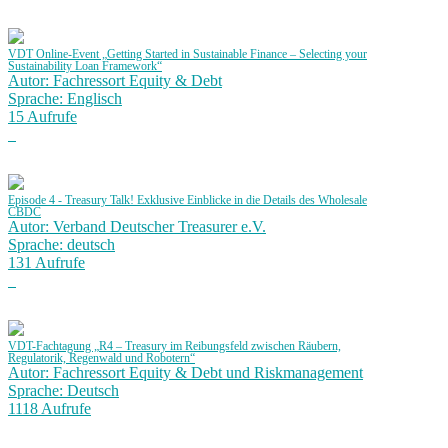
VDT Online-Event „Getting Started in Sustainable Finance – Selecting your
Sustainability Loan Framework“
Autor: Fachressort Equity & Debt
Sprache: Englisch
15 Aufrufe
Episode 4 - Treasury Talk! Exklusive Einblicke in die Details des Wholesale
CBDC
Autor: Verband Deutscher Treasurer e.V.
Sprache: deutsch
131 Aufrufe
VDT-Fachtagung „R4 – Treasury im Reibungsfeld zwischen Räubern,
Regulatorik, Regenwald und Robotern“
Autor: Fachressort Equity & Debt und Riskmanagement
Sprache: Deutsch
1118 Aufrufe