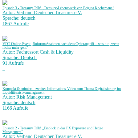
Episode 3 - Treasury Talk! „Treasury-Lebenswerk von Brigitta Kocherhans“
Autor: Verband Deutscher Treasurer e.V.
Sprache: deutsch
1867 Aufrufe
VDT Online-Event „Sofortmaßnahmen nach dem Cyberangriff – was tun, wenn
nichts mehr geht“
Autor: Fachressort Cash & Liquidity
Sprache: Deutsch
91 Aufrufe
Kompakt & animiert - zweites Informations-Video zum Thema Digitalisierung im
Liquiditätsrisikomanagement
Autor: Risk Management
Sprache: deutsch
1166 Aufrufe
Episode 2 - Treasury Talk! „Einblick in das FX Exposure und Hedge
Management“
Autor: Verband Deutscher Treasurer e.V.