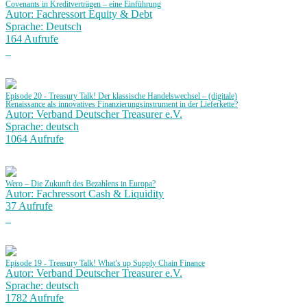
Covenants in Kreditverträgen – eine Einführung
Autor: Fachressort Equity & Debt
Sprache: Deutsch
164 Aufrufe
Episode 20 - Treasury Talk! Der klassische Handelswechsel – (digitale)
Renaissance als innovatives Finanzierungsinstrument in der Lieferkette?
Autor: Verband Deutscher Treasurer e.V.
Sprache: deutsch
1064 Aufrufe
Wero – Die Zukunft des Bezahlens in Europa?
Autor: Fachressort Cash & Liquidity
37 Aufrufe
Episode 19 - Treasury Talk! What’s up Supply Chain Finance
Autor: Verband Deutscher Treasurer e.V.
Sprache: deutsch
1782 Aufrufe