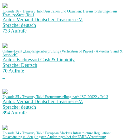
Episode 36 - Treasury Talk! Australien und Ozeanien: Herausforderungen aus
Treasury-Sicht, Teil 1
Autor: Verband Deutscher Treasurer e.V.
Sprache: deutsch
733 Aufrufe
Online-Event „Empfängerüberprüfung (Verfication of Payee) - Aktueller Stand &
Ausblick”
Autor: Fachressort Cash & Liquidity
Sprache: Deutsch
70 Aufrufe
Episode 35 - Treasury Talk! Formatumstellung nach ISO 20022 - Teil 3
Autor: Verband Deutscher Treasurer e.V.
Sprache: deutsch
894 Aufrufe
Episode 34 - Treasury Talk! European Markets Infrastructure Regulation:
Einschätzung zu den jüngsten Änderungen bei der EMIR-Verordnung