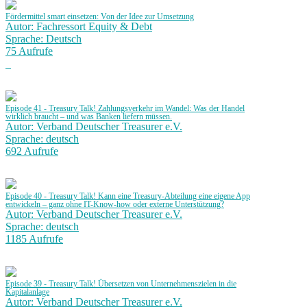
Fördermittel smart einsetzen: Von der Idee zur Umsetzung
Autor: Fachressort Equity & Debt
Sprache: Deutsch
75 Aufrufe
Episode 41 - Treasury Talk! Zahlungsverkehr im Wandel: Was der Handel
wirklich braucht – und was Banken liefern müssen.
Autor: Verband Deutscher Treasurer e.V.
Sprache: deutsch
692 Aufrufe
Episode 40 - Treasury Talk! Kann eine Treasury-Abteilung eine eigene App
entwickeln – ganz ohne IT-Know-how oder externe Unterstützung?
Autor: Verband Deutscher Treasurer e.V.
Sprache: deutsch
1185 Aufrufe
Episode 39 - Treasury Talk! Übersetzen von Unternehmenszielen in die
Kapitalanlage
Autor: Verband Deutscher Treasurer e.V.