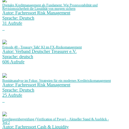
Digitales Kreditmanagement als Fundament: Wie Prozessstabilität und
Revisionssicherheit die Liquidität von morgen sichern
Autor: Fachressort Risk Management
Sprache: Deutsch
31 Aufrufe
Episode 48 - Treasury Talk! KI im FX-Risikomanagement
Autor: Verband Deutscher Treasurer e.V.
Sprache: deutsch
606 Aufrufe
Bonitätsanalyse im Fokus: Strategien für ein modernes Kreditrisikomanagement
Autor: Fachressort Risk Management
Sprache: Deutsch
25 Aufrufe
Empfängerüberprüfung (Verification of Payee) – Aktueller Stand & Ausblick -
Teil 2
Autor: Fachressort Cash & Liquidity