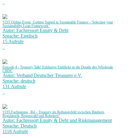
VDT Online-Event „Getting Started in Sustainable Finance – Selecting your
Sustainability Loan Framework“
Autor: Fachressort Equity & Debt
Sprache: Englisch
15 Aufrufe
Episode 4 - Treasury Talk! Exklusive Einblicke in die Details des Wholesale
CBDC
Autor: Verband Deutscher Treasurer e.V.
Sprache: deutsch
131 Aufrufe
VDT-Fachtagung „R4 – Treasury im Reibungsfeld zwischen Räubern,
Regulatorik, Regenwald und Robotern“
Autor: Fachressort Equity & Debt und Riskmanagement
Sprache: Deutsch
1118 Aufrufe