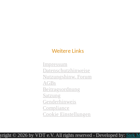
Weitere Links
Impressum
Datenschutzhinweise
Nutzungshinw. Forum
AGBs
Beitragsordnung
Satzung
Genderhinweis
Compliance
Cookie Einstellungen
right © 2026 by VDT e.V. All rights reserved - Developed by:
Stek M