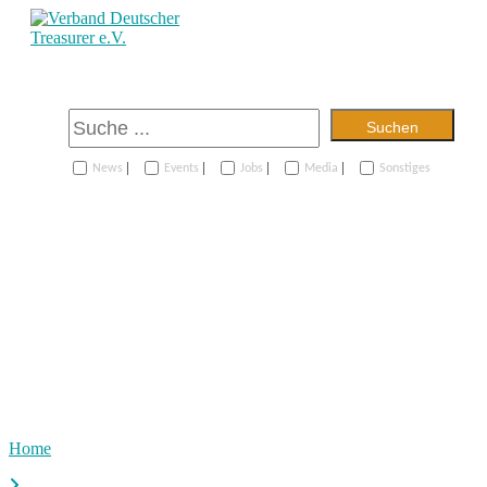
Suchen
|
|
|
|
News
Events
Jobs
Media
Sonstiges
Home