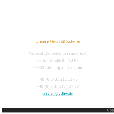
Unsere Geschäftsstelle:
Verband Deutscher Treasurer e.V.
Pariser Straße 2 – 1.OG
65552 Limburg an der Lahn
+49 (0)6431 212 137 0
+49 (0)6431 212 137 37
service@vdtev.de
Copy