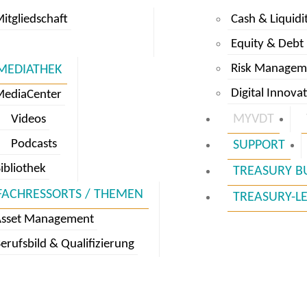
itgliedschaft
Cash & Liquidi
Equity & Debt
Risk Managem
MEDIATHEK
Digital Innova
MediaCenter
MYVDT
Videos
Podcasts
SUPPORT
ibliothek
TREASURY B
FACHRESSORTS / THEMEN
TREASURY-L
Asset Management
erufsbild & Qualifizierung