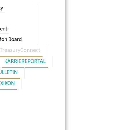
ty
ent
tion Board
TreasuryConnect
KARRIEREPORTAL
ULLETIN
EXIKON