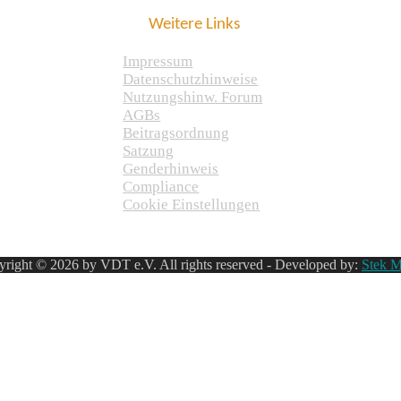
Weitere Links
Impressum
Datenschutzhinweise
Nutzungshinw. Forum
AGBs
Beitragsordnung
Satzung
Genderhinweis
Compliance
Cookie Einstellungen
right © 2026 by VDT e.V. All rights reserved - Developed by:
Stek M