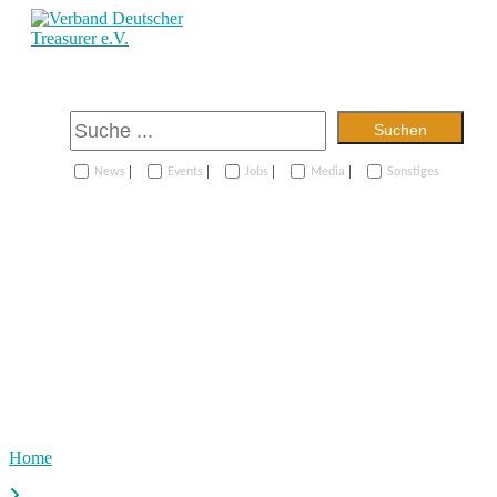
Suchen
|
|
|
|
News
Events
Jobs
Media
Sonstiges
Home