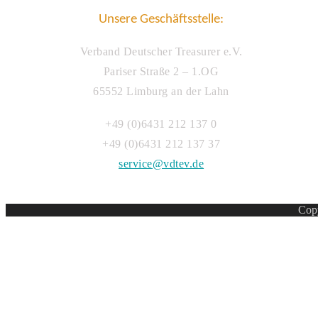
Unsere Geschäftsstelle:
Verband Deutscher Treasurer e.V.
Pariser Straße 2 – 1.OG
65552 Limburg an der Lahn
+49 (0)6431 212 137 0
+49 (0)6431 212 137 37
service@vdtev.de
Copy