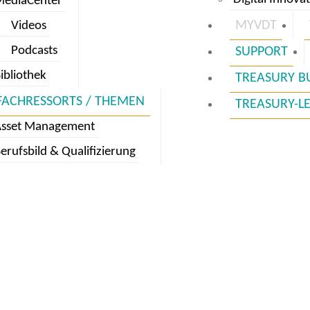
MediaCenter
MYVDT
Videos
Podcasts
SUPPORT
ibliothek
TREASURY B
FACHRESSORTS / THEMEN
TREASURY-L
Asset Management
erufsbild & Qualifizierung