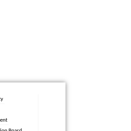
ty
ent
tion Board