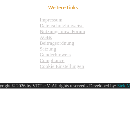
Weitere Links
Impressum
Datenschutzhinweise
Nutzungshinw. Forum
AGBs
Beitragsordnung
Satzung
Genderhinweis
Compliance
Cookie Einstellungen
right © 2026 by VDT e.V. All rights reserved - Developed by:
Stek M