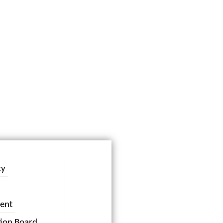
ty
ent
tion Board