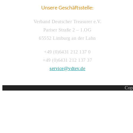
Unsere Geschäftsstelle:
Verband Deutscher Treasurer e.V.
Pariser Straße 2 – 1.OG
65552 Limburg an der Lahn
+49 (0)6431 212 137 0
+49 (0)6431 212 137 37
service@vdtev.de
Copy