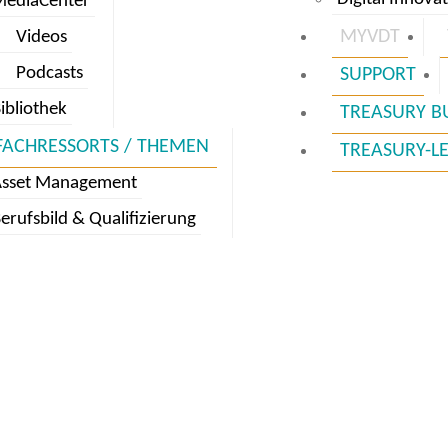
MediaCenter
MYVDT
Videos
Podcasts
SUPPORT
ibliothek
TREASURY B
FACHRESSORTS / THEMEN
TREASURY-L
Asset Management
erufsbild & Qualifizierung