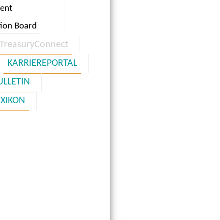
ent
tion Board
TreasuryConnect
KARRIEREPORTAL
ULLETIN
EXIKON