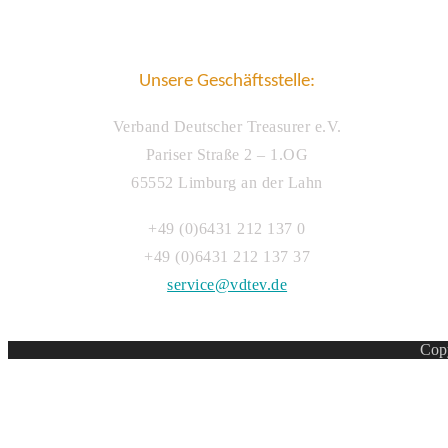
Unsere Geschäftsstelle:
Verband Deutscher Treasurer e.V.
Pariser Straße 2 – 1.OG
65552 Limburg an der Lahn
+49 (0)6431 212 137 0
+49 (0)6431 212 137 37
service@vdtev.de
Copy