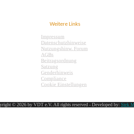
Weitere Links
Impressum
Datenschutzhinweise
Nutzungshinw. Forum
AGBs
Beitragsordnung
Satzung
Genderhinweis
Compliance
Cookie Einstellungen
right © 2026 by VDT e.V. All rights reserved - Developed by:
Stek M