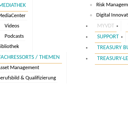
Risk Managem
MEDIATHEK
Digital Innova
MediaCenter
MYVDT
Videos
Podcasts
SUPPORT
ibliothek
TREASURY B
FACHRESSORTS / THEMEN
TREASURY-L
Asset Management
erufsbild & Qualifizierung