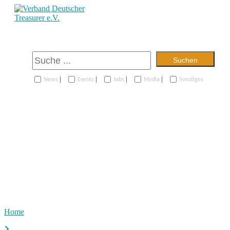
Suchen
|
|
|
|
News
Events
Jobs
Media
Sonstiges
Home