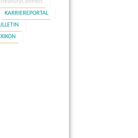
TreasuryConnect
KARRIEREPORTAL
ULLETIN
EXIKON