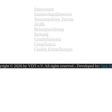
Impressum
Datenschutzhinweise
Nutzungshinw. Forum
AGBs
Beitragsordnung
Satzung
Genderhinweis
Compliance
Cookie Einstellungen
right © 2026 by VDT e.V. All rights reserved - Developed by:
Stek M