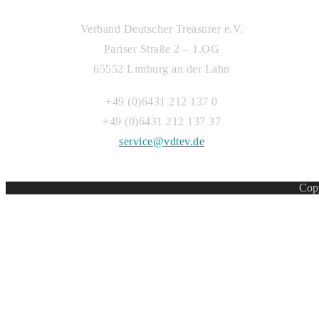
Verband Deutscher Treasurer e.V.
Pariser Straße 2 – 1.OG
65552 Limburg an der Lahn
+49 (0)6431 212 137 0
+49 (0)6431 212 137 37
service@vdtev.de
Copy