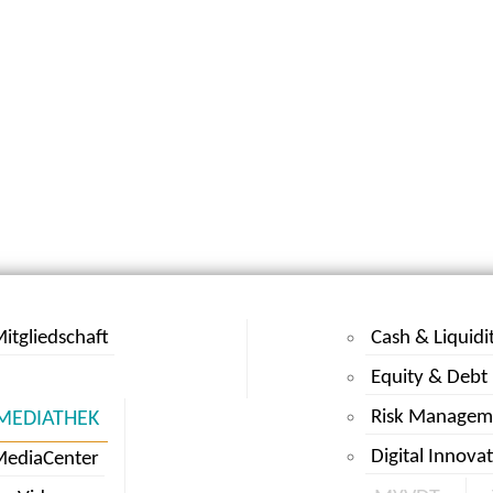
itgliedschaft
Cash & Liquidi
Equity & Debt
Risk Managem
MEDIATHEK
Digital Innova
MediaCenter