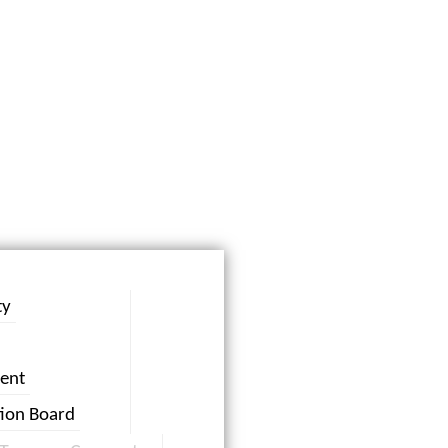
ty
ent
tion Board