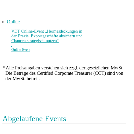
Online
VDT Online-Event „Hermesdeckungen in
der Praxis: Exportgeschäfte absichern und
Chancen strategisch nutzen“
Online-Event
*
Alle Preisangaben verstehen sich zzgl. der gesetzlichen MwSt.
Die Beträge des Certified Corporate Treasurer (CCT) sind von
der MwSt. befreit.
Abgelaufene Events