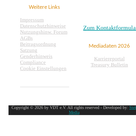
Weitere Links
Impressum
Datenschutzhinweise
Zum Kontaktformula
Nutzungshinw. Forum
AGBs
Beitragsordnung
Mediadaten 2026
Satzung
Genderhinweis
Karriereportal
Compliance
Treasury Bulletin
Cookie Einstellungen
Copyright © 2026 by VDT e.V. All rights reserved - Developed by:
Ste
Media