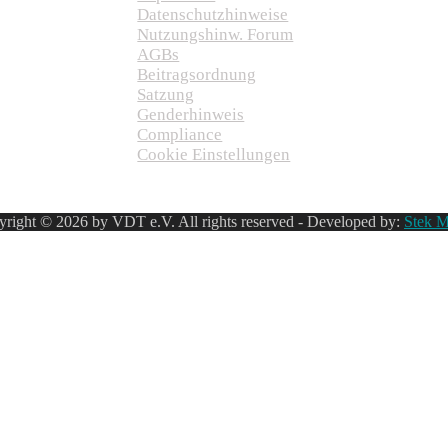
Datenschutzhinweise
Nutzungshinw. Forum
AGBs
Beitragsordnung
Satzung
Genderhinweis
Compliance
Cookie Einstellungen
right © 2026 by VDT e.V. All rights reserved - Developed by:
Stek M