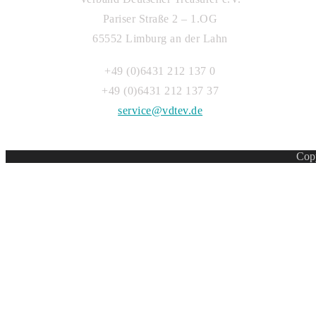
Pariser Straße 2 – 1.OG
65552 Limburg an der Lahn
+49 (0)6431 212 137 0
+49 (0)6431 212 137 37
service@vdtev.de
Copy