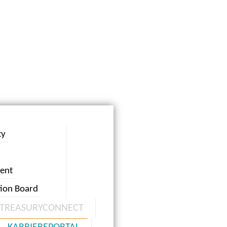
ty
ent
tion Board
TREASURYCONNECT