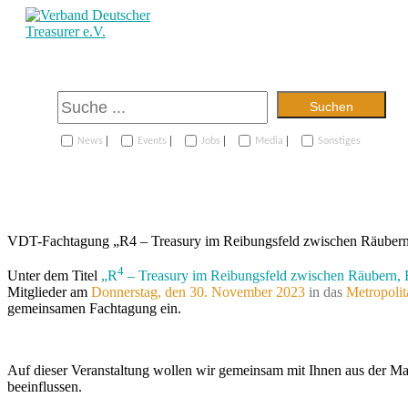
Suchen
|
|
|
|
News
Events
Jobs
Media
Sonstiges
VDT-Fachtagung „R4 – Treasury im Reibungsfeld zwischen Räubern
4
Unter dem Titel
„R
– Treasury im Reibungsfeld zwischen Räubern, 
Mitglieder am
Donnerstag, den 30. November 2023
in das
Metropolit
gemeinsamen Fachtagung ein.
Auf dieser Veranstaltung wollen wir gemeinsam mit Ihnen aus der Ma
beeinflussen.