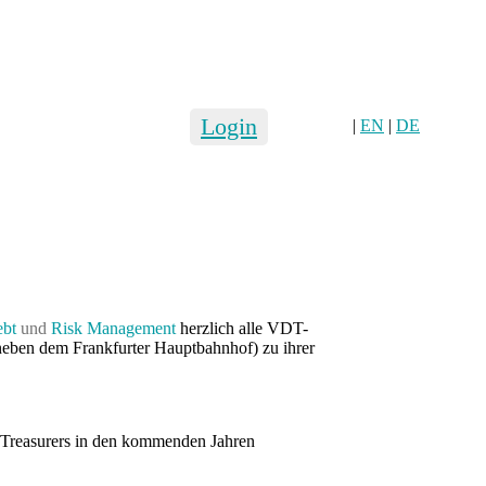
Login
|
EN
|
DE
ebt
und
Risk Management
herzlich alle VDT-
 neben dem Frankfurter Hauptbahnhof) zu ihrer
s Treasurers in den kommenden Jahren