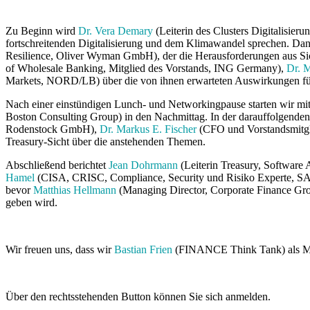
Zu Beginn wird
Dr. Vera Demary
(Leiterin des Clusters Digitalisier
fortschreitenden Digitalisierung und dem Klimawandel sprechen. Dan
Resilience, Oliver Wyman GmbH), der die Herausforderungen aus Si
of Wholesale Banking, Mitglied des Vorstands, ING Germany),
Dr. 
Markets, NORD/LB) über die von ihnen erwarteten Auswirkungen f
Nach einer einstündigen Lunch- und Networkingpause starten wir m
Boston Consulting Group) in den Nachmittag. In der darauffolgenden
Rodenstock GmbH),
Dr. Markus E. Fischer
(CFO und Vorstandsmitg
Treasury-Sicht über die anstehenden Themen.
Abschließend berichtet
Jean Dohrmann
(Leiterin Treasury, Software
Hamel
(CISA, CRISC, Compliance, Security und Risiko Experte, S
bevor
Matthias Hellmann
(Managing Director, Corporate Finance Gr
geben wird.
Wir freuen uns, dass wir
Bastian Frien
(FINANCE Think Tank) als Mod
Über den rechtsstehenden Button können Sie sich anmelden.