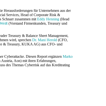
r die Herausforderungen für Unternehmen aus der
ncial Services, Head of Corporate Risk &
as Schnarr zusammen mit
Eddy Henning
(Head
-Weiß
(Vorstand Firmenkunden, Treasury und
Leader Treasury & Balance Sheet Management,
nehmen wird, sprechen
Dr. Mani Herold
(CFO,
nce & Treasury, KUKA AG) aus CFO- und
ner Cyberattacke. Diesen Report ergänzen
Marko
ustria, Aon) mit ihren Erfahrungen,
ss des Themas Cyberrisk auf das Kreditrating