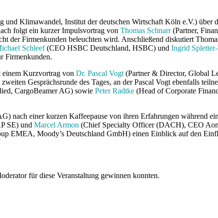
ung und Klimawandel, Institut der deutschen Wirtschaft Köln e.V.) übe
ach folgt ein kurzer Impulsvortrag von
Thomas Schnarr
(Partner, Fina
cht der Firmenkunden beleuchten wird. Anschließend diskutiert Thom
Michael Schleef
(CEO HSBC Deutschland, HSBC) und
Ingrid Spletter
ür Firmenkunden.
it einem Kurzvortrag von
Dr. Pascal Vogt
(Partner & Director, Global 
 zweiten Gesprächsrunde des Tages, an der Pascal Vogt ebenfalls teil
lied, CargoBeamer AG) sowie
Peter Radtke
(Head of Corporate Fina
 AG) nach einer kurzen Kaffeepause von ihren Erfahrungen während ei
AP SE) und
Marcel Armon
(Chief Specialty Officer (DACH), CEO Aon A
oup EMEA, Moody’s Deutschland GmbH) einen Einblick auf den Einflu
erator für diese Veranstaltung gewinnen konnten.