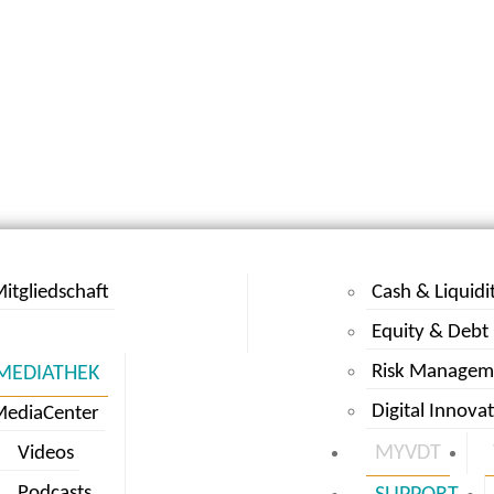
itgliedschaft
Cash & Liquidi
Equity & Debt
Risk Managem
MEDIATHEK
Digital Innova
MediaCenter
MYVDT
Videos
Podcasts