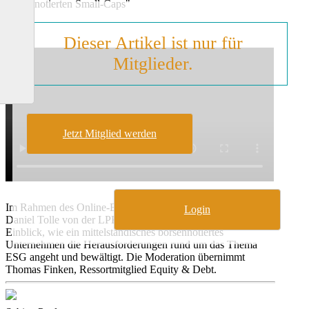
börsennotierten Small-Caps"
Dieser Artikel ist nur für
Mitglieder.
Jetzt Mitglied werden
Im Rahmen des Online-Events geben Sascha Schrader und
Login
Daniel Tolle von der LPKF Laser & Electronics SE einen
Einblick, wie ein mittelständisches börsennotiertes
Unternehmen die Herausforderungen rund um das Thema
ESG angeht und bewältigt. Die Moderation übernimmt
Thomas Finken, Ressortmitglied Equity & Debt.