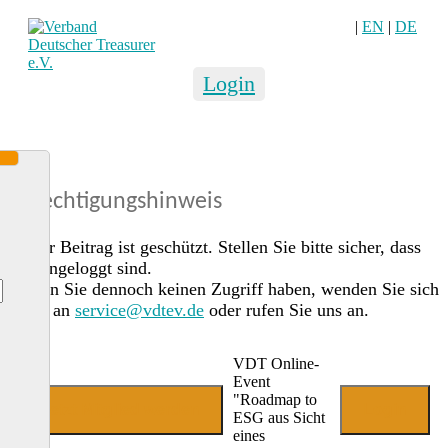
|
EN
|
DE
Login
Berechtigungshinweis
Dieser Beitrag ist geschützt. Stellen Sie bitte sicher, dass
Sie eingeloggt sind.
Sollten Sie dennoch keinen Zugriff haben, wenden Sie sich
gerne an
service@vdtev.de
oder rufen Sie uns an.
VDT Online-
Event
"Roadmap to
Jetzt Mitglied werden
Login
ESG aus Sicht
eines