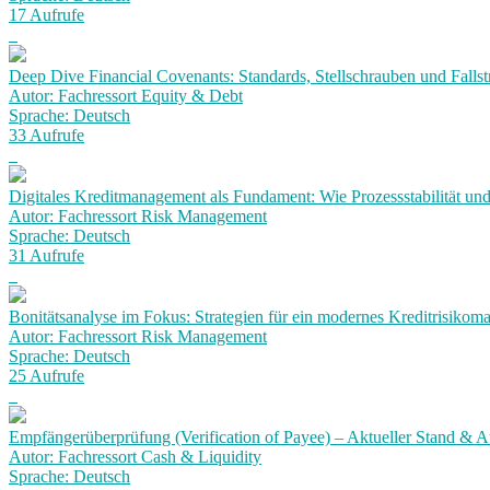
17 Aufrufe
Deep Dive Financial Covenants: Standards, Stellschrauben und Fallst
Autor: Fachressort Equity & Debt
Sprache: Deutsch
33 Aufrufe
Digitales Kreditmanagement als Fundament: Wie Prozessstabilität und
Autor: Fachressort Risk Management
Sprache: Deutsch
31 Aufrufe
Bonitätsanalyse im Fokus: Strategien für ein modernes Kreditrisiko
Autor: Fachressort Risk Management
Sprache: Deutsch
25 Aufrufe
Empfängerüberprüfung (Verification of Payee) – Aktueller Stand & Au
Autor: Fachressort Cash & Liquidity
Sprache: Deutsch