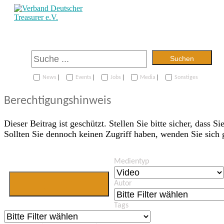
Suchen
|
|
|
|
News
Events
Jobs
Media
Sonstiges
Berechtigungshinweis
Dieser Beitrag ist geschützt. Stellen Sie bitte sicher, dass Si
Sollten Sie dennoch keinen Zugriff haben, wenden Sie sich
Medientyp
Jetzt Mitglied
Autor
werden
Tags