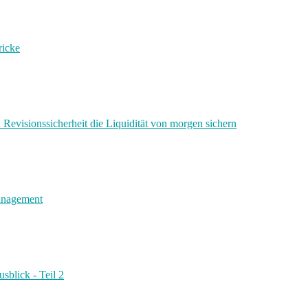
ricke
 Revisionssicherheit die Liquidität von morgen sichern
management
sblick - Teil 2