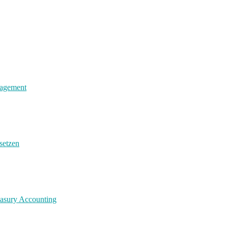
nagement
setzen
easury Accounting