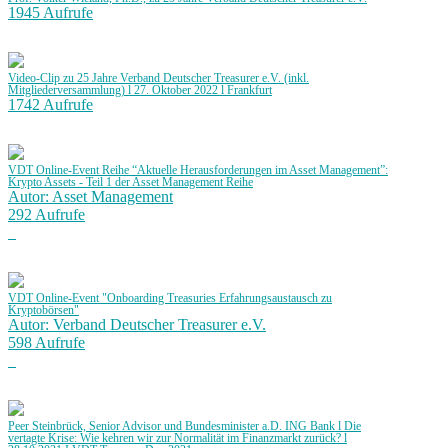
1945 Aufrufe
Video-Clip zu 25 Jahre Verband Deutscher Treasurer e.V. (inkl.
Mitgliederversammlung) l 27. Oktober 2022 l Frankfurt
1742 Aufrufe
VDT Online-Event Reihe “Aktuelle Herausforderungen im Asset Management”:
Krypto Assets - Teil 1 der Asset Management Reihe
Autor: Asset Management
292 Aufrufe
VDT Online-Event "Onboarding Treasuries Erfahrungsaustausch zu
Kryptobörsen"
Autor: Verband Deutscher Treasurer e.V.
598 Aufrufe
Peer Steinbrück, Senior Advisor und Bundesminister a.D. ING Bank l Die
vertagte Krise: Wie kehren wir zur Normalität im Finanzmarkt zurück? l