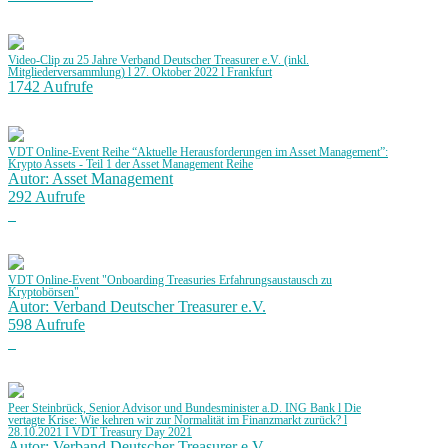
Video-Clip zu 25 Jahre Verband Deutscher Treasurer e.V. (inkl.
Mitgliederversammlung) l 27. Oktober 2022 l Frankfurt
1742 Aufrufe
VDT Online-Event Reihe “Aktuelle Herausforderungen im Asset Management”:
Krypto Assets - Teil 1 der Asset Management Reihe
Autor: Asset Management
292 Aufrufe
VDT Online-Event "Onboarding Treasuries Erfahrungsaustausch zu
Kryptobörsen"
Autor: Verband Deutscher Treasurer e.V.
598 Aufrufe
Peer Steinbrück, Senior Advisor und Bundesminister a.D. ING Bank l Die
vertagte Krise: Wie kehren wir zur Normalität im Finanzmarkt zurück? l
28.10.2021 I VDT Treasury Day 2021
Autor: Verband Deutscher Treasurer e.V.