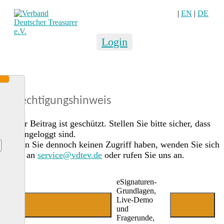
|
EN
|
DE
Login
Berechtigungshinweis
Dieser Beitrag ist geschützt. Stellen Sie bitte sicher, dass
Sie eingeloggt sind.
Sollten Sie dennoch keinen Zugriff haben, wenden Sie sich
gerne an
service@vdtev.de
oder rufen Sie uns an.
eSignaturen-
Grundlagen,
Live-Demo
Jetzt Mitglied werden
Login
und
Fragerunde,