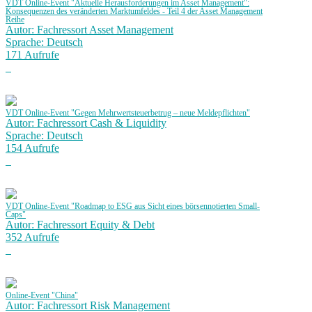
VDT Online-Event "Aktuelle Herausforderungen im Asset Management":
Konsequenzen des veränderten Marktumfeldes - Teil 4 der Asset Management
Reihe
Autor: Fachressort Asset Management
Sprache: Deutsch
171 Aufrufe
VDT Online-Event "Gegen Mehrwertsteuerbetrug – neue Meldepflichten"
Autor: Fachressort Cash & Liquidity
Sprache: Deutsch
154 Aufrufe
VDT Online-Event "Roadmap to ESG aus Sicht eines börsennotierten Small-
Caps"
Autor: Fachressort Equity & Debt
352 Aufrufe
Online-Event "China"
Autor: Fachressort Risk Management