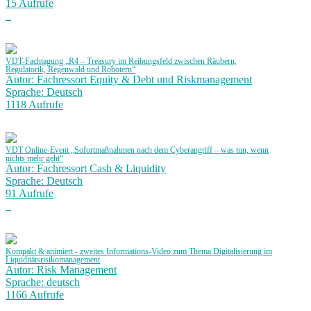
15 Aufrufe
VDT-Fachtagung „R4 – Treasury im Reibungsfeld zwischen Räubern,
Regulatorik, Regenwald und Robotern“
Autor: Fachressort Equity & Debt und Riskmanagement
Sprache: Deutsch
1118 Aufrufe
VDT Online-Event „Sofortmaßnahmen nach dem Cyberangriff – was tun, wenn
nichts mehr geht“
Autor: Fachressort Cash & Liquidity
Sprache: Deutsch
91 Aufrufe
Kompakt & animiert - zweites Informations-Video zum Thema Digitalisierung im
Liquiditätsrisikomanagement
Autor: Risk Management
Sprache: deutsch
1166 Aufrufe