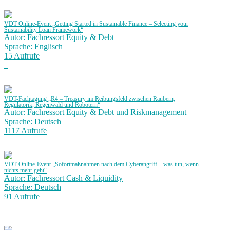
VDT Online-Event „Getting Started in Sustainable Finance – Selecting your
Sustainability Loan Framework“
Autor: Fachressort Equity & Debt
Sprache: Englisch
15 Aufrufe
VDT-Fachtagung „R4 – Treasury im Reibungsfeld zwischen Räubern,
Regulatorik, Regenwald und Robotern“
Autor: Fachressort Equity & Debt und Riskmanagement
Sprache: Deutsch
1117 Aufrufe
VDT Online-Event „Sofortmaßnahmen nach dem Cyberangriff – was tun, wenn
nichts mehr geht“
Autor: Fachressort Cash & Liquidity
Sprache: Deutsch
91 Aufrufe