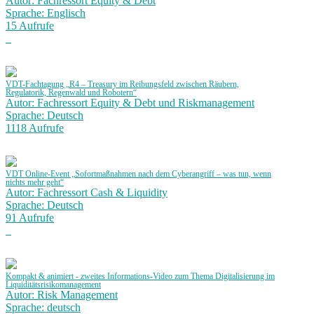
Autor: Fachressort Equity & Debt
Sprache: Englisch
15 Aufrufe
VDT-Fachtagung „R4 – Treasury im Reibungsfeld zwischen Räubern,
Regulatorik, Regenwald und Robotern“
Autor: Fachressort Equity & Debt und Riskmanagement
Sprache: Deutsch
1118 Aufrufe
VDT Online-Event „Sofortmaßnahmen nach dem Cyberangriff – was tun, wenn
nichts mehr geht“
Autor: Fachressort Cash & Liquidity
Sprache: Deutsch
91 Aufrufe
Kompakt & animiert - zweites Informations-Video zum Thema Digitalisierung im
Liquiditätsrisikomanagement
Autor: Risk Management
Sprache: deutsch