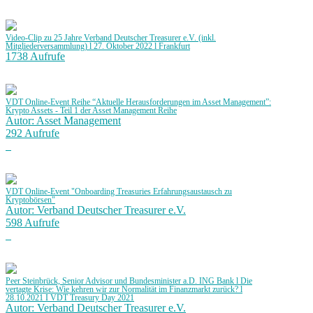
Video-Clip zu 25 Jahre Verband Deutscher Treasurer e.V. (inkl.
Mitgliederversammlung) l 27. Oktober 2022 l Frankfurt
1738 Aufrufe
VDT Online-Event Reihe “Aktuelle Herausforderungen im Asset Management”:
Krypto Assets - Teil 1 der Asset Management Reihe
Autor: Asset Management
292 Aufrufe
VDT Online-Event "Onboarding Treasuries Erfahrungsaustausch zu
Kryptobörsen"
Autor: Verband Deutscher Treasurer e.V.
598 Aufrufe
Peer Steinbrück, Senior Advisor und Bundesminister a.D. ING Bank l Die
vertagte Krise: Wie kehren wir zur Normalität im Finanzmarkt zurück? l
28.10.2021 I VDT Treasury Day 2021
Autor: Verband Deutscher Treasurer e.V.