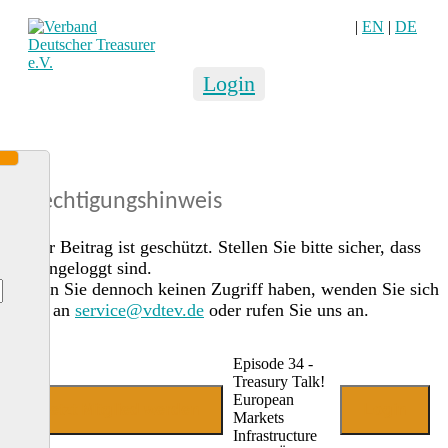
|
EN
|
DE
Login
Berechtigungshinweis
Dieser Beitrag ist geschützt. Stellen Sie bitte sicher, dass
Sie eingeloggt sind.
Sollten Sie dennoch keinen Zugriff haben, wenden Sie sich
gerne an
service@vdtev.de
oder rufen Sie uns an.
Episode 34 -
Treasury Talk!
European
Jetzt Mitglied werden
Login
Markets
Infrastructure