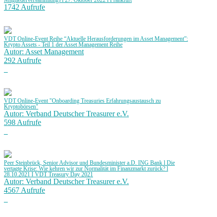
Mitgliederversammlung) l 27. Oktober 2022 l Frankfurt
1742 Aufrufe
VDT Online-Event Reihe “Aktuelle Herausforderungen im Asset Management”:
Krypto Assets - Teil 1 der Asset Management Reihe
Autor: Asset Management
292 Aufrufe
VDT Online-Event "Onboarding Treasuries Erfahrungsaustausch zu
Kryptobörsen"
Autor: Verband Deutscher Treasurer e.V.
598 Aufrufe
Peer Steinbrück, Senior Advisor und Bundesminister a.D. ING Bank l Die
vertagte Krise: Wie kehren wir zur Normalität im Finanzmarkt zurück? l
28.10.2021 I VDT Treasury Day 2021
Autor: Verband Deutscher Treasurer e.V.
4567 Aufrufe