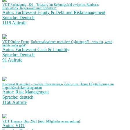
VDT-Fachtagung „R4 – Treasury im Reibungsfeld zwischen Räubern,
Regulatorik, Regenwald und Robotern“
Autor: Fachressort Equity & Debt und Riskmanagement
Sprache: Deutsch
1118 Aufrufe
VDT Online-Event „Sofortmaßnahmen nach dem Cyberangriff – was tun, wenn
nichts mehr geht“
Autor: Fachressort Cash & Liquidity
Sprache: Deutsch
91 Aufrufe
Kompakt & animiert - zweites Informations-Video zum Thema Digitalisierung im
Liquiditätsrisikomanagement
Autor: Risk Management
Sprache: deutsch
1166 Aufrufe
VDT Treasury Day 2023 (inkl. Mitgliederversammlung)
Autor: VDT