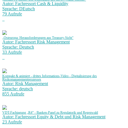
Autor: Fachressort Cash & Liquidity
Sprache: DEutsch
79 Aufrufe
„Osteuropa: Herausforderungen aus Treasury-Sicht“
Autor: Fachressort Risk Management
Sprache: Deutsch
33 Aufrufe
Kompakt & animiert - drittes Informations-Video - Digitalisierung des
Risikomanagementprozesses
Autor: Risk Management
Sprache: deutsch
855 Aufrufe
VDT-Fachtagung „R4“ - Banken-Panel zu Regulatorik und Regenwald
Autor: Fachressort Equity & Debt und Risk Management
23 Aufrufe