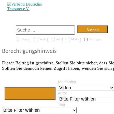
Suchen
|
|
|
|
News
Events
Jobs
Media
Sonstiges
Berechtigungshinweis
Dieser Beitrag ist geschützt. Stellen Sie bitte sicher, dass Si
Sollten Sie dennoch keinen Zugriff haben, wenden Sie sich
Medientyp
Jetzt Mitglied
Autor
werden
Tags