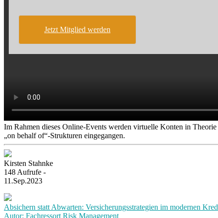
Jetzt Mitglied werden
Im Rahmen dieses Online-Events werden virtuelle Konten in Theorie u
„on behalf of“-Strukturen eingegangen.
Kirsten Stahnke
148 Aufrufe -
11.Sep.2023
Absichern statt Abwarten: Versicherungsstrategien im modernen Kre
Autor: Fachressort Risk Management