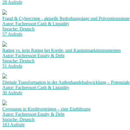
28 Aufrufe
Fraud & Cybercrime - aktuelle Bedrohungslage und Präventionsstrat
Autor: Fachressort Cash & Liquidity
Sprache: Deutsch
57 Aufrufe
Rating vs. kein Rating bei Kredit- und Kapitalmarktinstrumenten
Autor: Fachressort Equity & Debt
Sprache: Deutsch
51 Aufrufe
Digitale Transformation in der Außenhandelsabwicklung – Potenziale
Autor: Fachressort Cash & Liquidity
30 Aufrufe
Covenants in Kreditverträgen – eine Einführung
Autor: Fachressort Equity & Debt
Sprache: Deutsch
163 Aufrufe