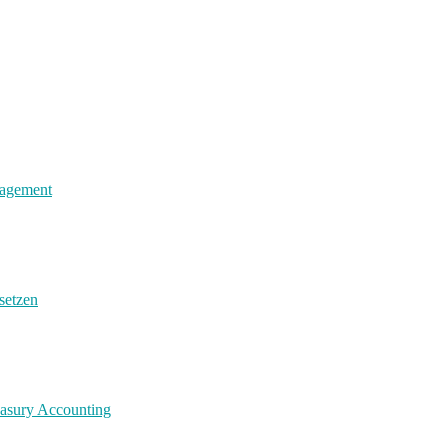
nagement
setzen
easury Accounting