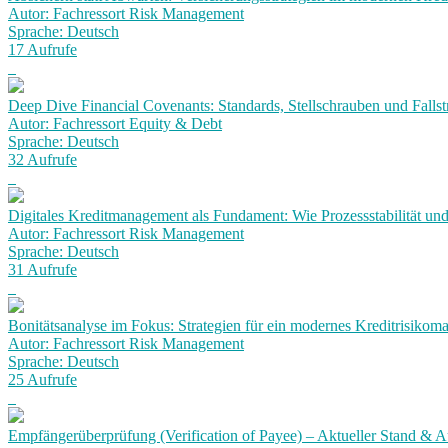
Autor: Fachressort Risk Management
Sprache: Deutsch
17 Aufrufe
Deep Dive Financial Covenants: Standards, Stellschrauben und Fallst
Autor: Fachressort Equity & Debt
Sprache: Deutsch
32 Aufrufe
Digitales Kreditmanagement als Fundament: Wie Prozessstabilität und
Autor: Fachressort Risk Management
Sprache: Deutsch
31 Aufrufe
Bonitätsanalyse im Fokus: Strategien für ein modernes Kreditrisiko
Autor: Fachressort Risk Management
Sprache: Deutsch
25 Aufrufe
Empfängerüberprüfung (Verification of Payee) – Aktueller Stand & Au