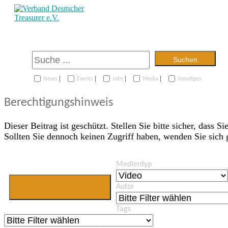
Suchen
|
|
|
|
News
Events
Jobs
Media
Sonstiges
Berechtigungshinweis
Dieser Beitrag ist geschützt. Stellen Sie bitte sicher, dass Si
Sollten Sie dennoch keinen Zugriff haben, wenden Sie sich
Medientyp
Jetzt Mitglied
Autor
werden
Tags