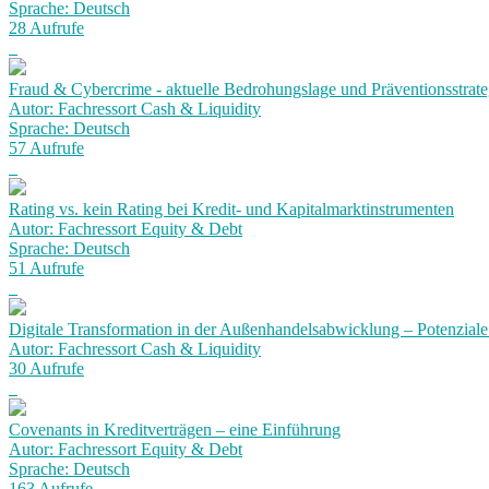
Sprache: Deutsch
28 Aufrufe
Fraud & Cybercrime - aktuelle Bedrohungslage und Präventionsstrat
Autor: Fachressort Cash & Liquidity
Sprache: Deutsch
57 Aufrufe
Rating vs. kein Rating bei Kredit- und Kapitalmarktinstrumenten
Autor: Fachressort Equity & Debt
Sprache: Deutsch
51 Aufrufe
Digitale Transformation in der Außenhandelsabwicklung – Potenziale
Autor: Fachressort Cash & Liquidity
30 Aufrufe
Covenants in Kreditverträgen – eine Einführung
Autor: Fachressort Equity & Debt
Sprache: Deutsch
163 Aufrufe