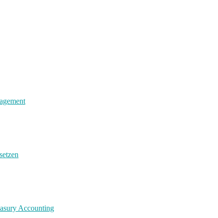
nagement
setzen
easury Accounting