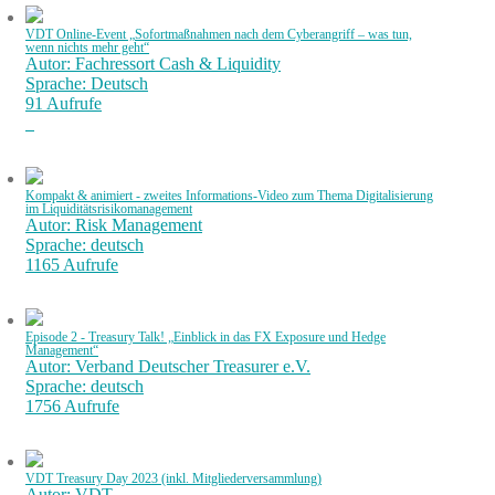
VDT Online-Event „Sofortmaßnahmen nach dem Cyberangriff – was tun,
wenn nichts mehr geht“
Autor: Fachressort Cash & Liquidity
Sprache: Deutsch
91 Aufrufe
Kompakt & animiert - zweites Informations-Video zum Thema Digitalisierung
im Liquiditätsrisikomanagement
Autor: Risk Management
Sprache: deutsch
1165 Aufrufe
Episode 2 - Treasury Talk! „Einblick in das FX Exposure und Hedge
Management“
Autor: Verband Deutscher Treasurer e.V.
Sprache: deutsch
1756 Aufrufe
VDT Treasury Day 2023 (inkl. Mitgliederversammlung)
Autor: VDT