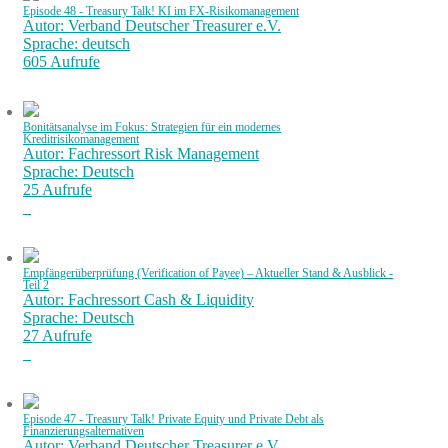
Episode 48 - Treasury Talk! KI im FX-Risikomanagement
Autor: Verband Deutscher Treasurer e.V.
Sprache: deutsch
605 Aufrufe
Bonitätsanalyse im Fokus: Strategien für ein modernes
Kreditrisikomanagement
Autor: Fachressort Risk Management
Sprache: Deutsch
25 Aufrufe
Empfängerüberprüfung (Verification of Payee) – Aktueller Stand & Ausblick -
Teil 2
Autor: Fachressort Cash & Liquidity
Sprache: Deutsch
27 Aufrufe
Episode 47 - Treasury Talk! Private Equity und Private Debt als
Finanzierungsalternativen
Autor: Verband Deutscher Treasurer e.V.