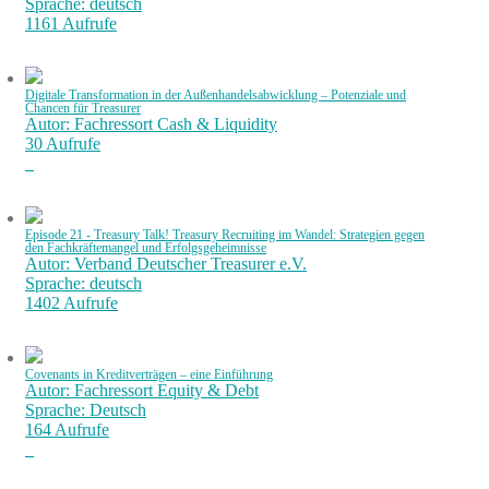
Sprache: deutsch
1161 Aufrufe
Digitale Transformation in der Außenhandelsabwicklung – Potenziale und
Chancen für Treasurer
Autor: Fachressort Cash & Liquidity
30 Aufrufe
Episode 21 - Treasury Talk! Treasury Recruiting im Wandel: Strategien gegen
den Fachkräftemangel und Erfolgsgeheimnisse
Autor: Verband Deutscher Treasurer e.V.
Sprache: deutsch
1402 Aufrufe
Covenants in Kreditverträgen – eine Einführung
Autor: Fachressort Equity & Debt
Sprache: Deutsch
164 Aufrufe