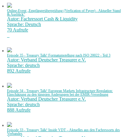
Online-Event „Empfängerüberprüfung (Verfication of Payee) - Aktueller Stand
& Ausblick”
Autor: Fachressort Cash & Liquidity
Sprache: Deutsch
70 Aufrufe
Episode 35 - Treasury Talk! Formatumstellung nach ISO 20022 - Teil 3
Autor: Verband Deutscher Treasurer e.V.
Sprache: deutsch
892 Aufrufe
Episode 34 - Treasury Talk! European Markets Infrastructure Regulation:
Einschätzung zu den jüngsten Änderungen bei der EMIR-Verordnung
Autor: Verband Deutscher Treasurer e.V.
Sprache: deutsch
888 Aufrufe
Episode 33 - Treasury Talk! Inside VDT – Aktuelles aus den Fachressorts des
Verbandes