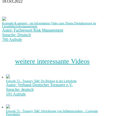
18.Oct.2022
Kompakt & animiert - ein Informations-Video zum Thema Digitalisierung im
Liquiditätsrisikomanagement
Autor: Fachressort Risk Management
Sprache: Deutsch
760 Aufrufe
weitere interessante Videos
Episode 53 - Treasury Talk! De-Risking in der Lieferkette
Autor: Verband Deutscher Treasurer e.V.
Sprache: deutsch
191 Aufrufe
Episode 52 - Treasury Talk! Absicherung von Inflationsrisiken – Corporate
Perspektive