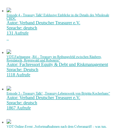
Episode 4 - Treasury Talk! Exklusive Einblicke in die Details des Wholesale
CBDC
Autor: Verband Deutscher Treasurer e.V.
Sprache: deutsch
131 Aufrufe
VDT-Fachtagung „R4 – Treasury im Reibungsfeld zwischen Räubern,
Regulatorik, Regenwald und Robotern“
Autor: Fachressort Equity & Debt und Riskmanagement
Sprache: Deutsch
1118 Aufrufe
Episode 3 - Treasury Talk! „Treasury-Lebenswerk von Brigitta Kocherhans“
Autor: Verband Deutscher Treasurer e.V.
Sprache: deutsch
1867 Aufrufe
VDT Online-Event „Sofortmaßnahmen nach dem Cyberangriff – was tun,