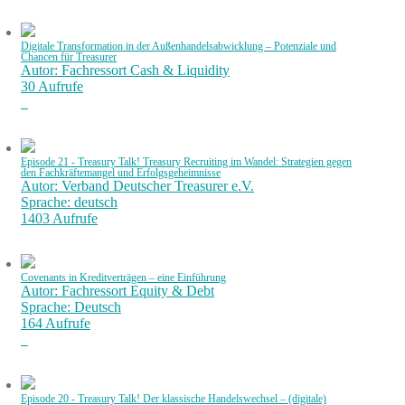
Digitale Transformation in der Außenhandelsabwicklung – Potenziale und
Chancen für Treasurer
Autor: Fachressort Cash & Liquidity
30 Aufrufe
Episode 21 - Treasury Talk! Treasury Recruiting im Wandel: Strategien gegen
den Fachkräftemangel und Erfolgsgeheimnisse
Autor: Verband Deutscher Treasurer e.V.
Sprache: deutsch
1403 Aufrufe
Covenants in Kreditverträgen – eine Einführung
Autor: Fachressort Equity & Debt
Sprache: Deutsch
164 Aufrufe
Episode 20 - Treasury Talk! Der klassische Handelswechsel – (digitale)