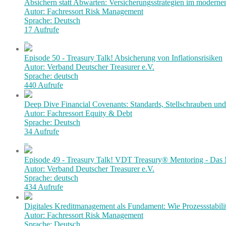
Absichern statt Abwarten: Versicherungsstrategien im modern
Autor: Fachressort Risk Management
Sprache: Deutsch
17 Aufrufe
Episode 50 - Treasury Talk! Absicherung von Inflationsrisiken
Autor: Verband Deutscher Treasurer e.V.
Sprache: deutsch
440 Aufrufe
Deep Dive Financial Covenants: Standards, Stellschrauben und 
Autor: Fachressort Equity & Debt
Sprache: Deutsch
34 Aufrufe
Episode 49 - Treasury Talk! VDT Treasury® Mentoring - Das 
Autor: Verband Deutscher Treasurer e.V.
Sprache: deutsch
434 Aufrufe
Digitales Kreditmanagement als Fundament: Wie Prozessstabilit
Autor: Fachressort Risk Management
Sprache: Deutsch