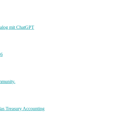
Dialog mit ChatGPT
26
mmunity.
das Treasury Accounting