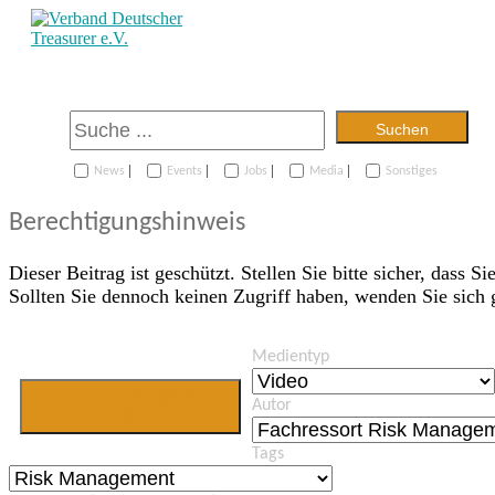
Suchen
|
|
|
|
News
Events
Jobs
Media
Sonstiges
Berechtigungshinweis
Dieser Beitrag ist geschützt. Stellen Sie bitte sicher, dass Si
Sollten Sie dennoch keinen Zugriff haben, wenden Sie sich
Medientyp
Jetzt Mitglied
Autor
werden
Tags