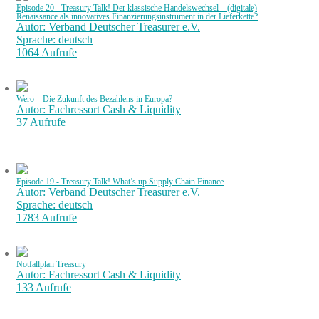
Episode 20 - Treasury Talk! Der klassische Handelswechsel – (digitale)
Renaissance als innovatives Finanzierungsinstrument in der Lieferkette?
Autor: Verband Deutscher Treasurer e.V.
Sprache: deutsch
1064 Aufrufe
Wero – Die Zukunft des Bezahlens in Europa?
Autor: Fachressort Cash & Liquidity
37 Aufrufe
Episode 19 - Treasury Talk! What’s up Supply Chain Finance
Autor: Verband Deutscher Treasurer e.V.
Sprache: deutsch
1783 Aufrufe
Notfallplan Treasury
Autor: Fachressort Cash & Liquidity
133 Aufrufe