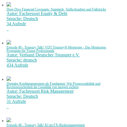
Deep Dive Financial Covenants: Standards, Stellschrauben und Fallstricke
Autor: Fachressort Equity & Debt
Sprache: Deutsch
34 Aufrufe
Episode 49 - Treasury Talk! VDT Treasury® Mentoring - Das Mentoring-
Programm für Young Professionals
Autor: Verband Deutscher Treasurer e.V.
Sprache: deutsch
434 Aufrufe
Digitales Kreditmanagement als Fundament: Wie Prozessstabilität und
Revisionssicherheit die Liquidität von morgen sichern
Autor: Fachressort Risk Management
Sprache: Deutsch
31 Aufrufe
Episode 48 - Treasury Talk! KI im FX-Risikomanagement