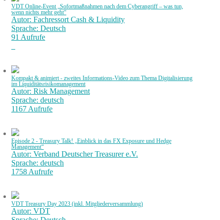
VDT Online-Event „Sofortmaßnahmen nach dem Cyberangriff – was tun,
wenn nichts mehr geht“
Autor: Fachressort Cash & Liquidity
Sprache: Deutsch
91 Aufrufe
Kompakt & animiert - zweites Informations-Video zum Thema Digitalisierung
im Liquiditätsrisikomanagement
Autor: Risk Management
Sprache: deutsch
1167 Aufrufe
Episode 2 - Treasury Talk! „Einblick in das FX Exposure und Hedge
Management“
Autor: Verband Deutscher Treasurer e.V.
Sprache: deutsch
1758 Aufrufe
VDT Treasury Day 2023 (inkl. Mitgliederversammlung)
Autor: VDT
Sprache: Deutsch