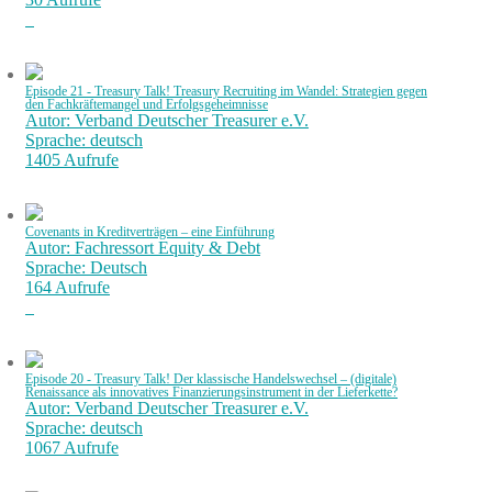
Episode 21 - Treasury Talk! Treasury Recruiting im Wandel: Strategien gegen
den Fachkräftemangel und Erfolgsgeheimnisse
Autor: Verband Deutscher Treasurer e.V.
Sprache: deutsch
1405 Aufrufe
Covenants in Kreditverträgen – eine Einführung
Autor: Fachressort Equity & Debt
Sprache: Deutsch
164 Aufrufe
Episode 20 - Treasury Talk! Der klassische Handelswechsel – (digitale)
Renaissance als innovatives Finanzierungsinstrument in der Lieferkette?
Autor: Verband Deutscher Treasurer e.V.
Sprache: deutsch
1067 Aufrufe