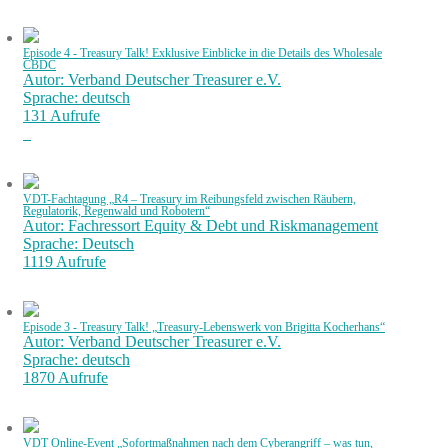
Episode 4 - Treasury Talk! Exklusive Einblicke in die Details des Wholesale
CBDC
Autor: Verband Deutscher Treasurer e.V.
Sprache: deutsch
131 Aufrufe
VDT-Fachtagung „R4 – Treasury im Reibungsfeld zwischen Räubern,
Regulatorik, Regenwald und Robotern“
Autor: Fachressort Equity & Debt und Riskmanagement
Sprache: Deutsch
1119 Aufrufe
Episode 3 - Treasury Talk! „Treasury-Lebenswerk von Brigitta Kocherhans“
Autor: Verband Deutscher Treasurer e.V.
Sprache: deutsch
1870 Aufrufe
VDT Online-Event „Sofortmaßnahmen nach dem Cyberangriff – was tun,