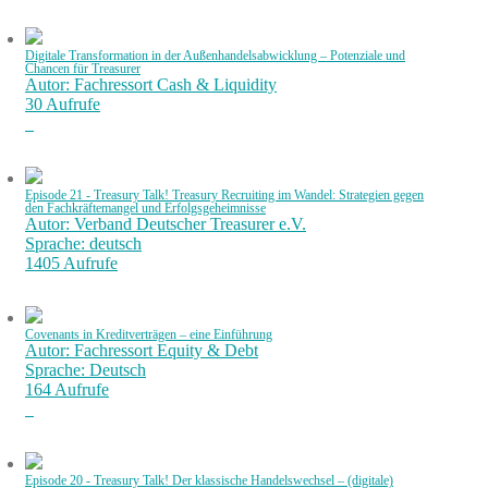
Digitale Transformation in der Außenhandelsabwicklung – Potenziale und
Chancen für Treasurer
Autor: Fachressort Cash & Liquidity
30 Aufrufe
Episode 21 - Treasury Talk! Treasury Recruiting im Wandel: Strategien gegen
den Fachkräftemangel und Erfolgsgeheimnisse
Autor: Verband Deutscher Treasurer e.V.
Sprache: deutsch
1405 Aufrufe
Covenants in Kreditverträgen – eine Einführung
Autor: Fachressort Equity & Debt
Sprache: Deutsch
164 Aufrufe
Episode 20 - Treasury Talk! Der klassische Handelswechsel – (digitale)