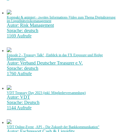
Kompakt & animiert - zweites Informations-Video zum Thema Digitalisierung
im Liquiditätsrisikomanagement
Autor: Risk Management
Sprache: deutsch
1169 Aufrufe
Episode 2 - Treasury Talk! „Einblick in das FX Exposure und Hedge
Management“
Autor: Verband Deutscher Treasurer e.V.
Sprache: deutsch
1760 Aufrufe
VDT Treasury Day 2023 (inkl. Mitgliederversammlung)
Autor: VDT
Sprache: Deutsch
1144 Aufrufe
VDT Online-Event „API – Die Zukunft der Bankkommunikation“
Autor: Fachressort Cash & Liquidity