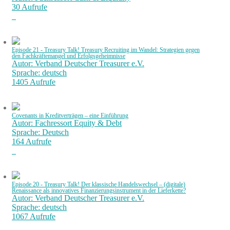
30 Aufrufe
Episode 21 - Treasury Talk! Treasury Recruiting im Wandel: Strategien gegen
den Fachkräftemangel und Erfolgsgeheimnisse
Autor: Verband Deutscher Treasurer e.V.
Sprache: deutsch
1405 Aufrufe
Covenants in Kreditverträgen – eine Einführung
Autor: Fachressort Equity & Debt
Sprache: Deutsch
164 Aufrufe
Episode 20 - Treasury Talk! Der klassische Handelswechsel – (digitale)
Renaissance als innovatives Finanzierungsinstrument in der Lieferkette?
Autor: Verband Deutscher Treasurer e.V.
Sprache: deutsch
1067 Aufrufe