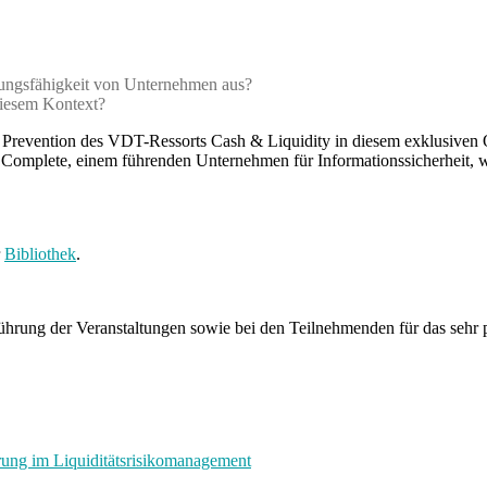
stungsfähigkeit von Unternehmen aus?
 diesem Kontext?
aud Prevention des VDT-Ressorts Cash & Liquidity in diesem exklusive
mplete, einem führenden Unternehmen für Informationssicherheit, wer
r
Bibliothek
.
ührung der Veranstaltungen sowie bei den Teilnehmenden für das sehr 
rung im Liquiditätsrisikomanagement