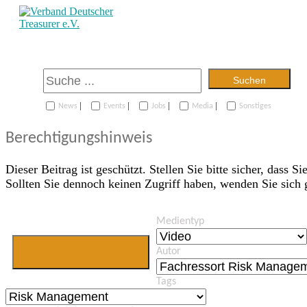
Suchen
|
|
|
|
News
Events
Jobs
Media
Sonstiges
Berechtigungshinweis
Dieser Beitrag ist geschützt. Stellen Sie bitte sicher, dass Si
Sollten Sie dennoch keinen Zugriff haben, wenden Sie sich
Medientyp
Jetzt Mitglied
Autor
werden
Tags