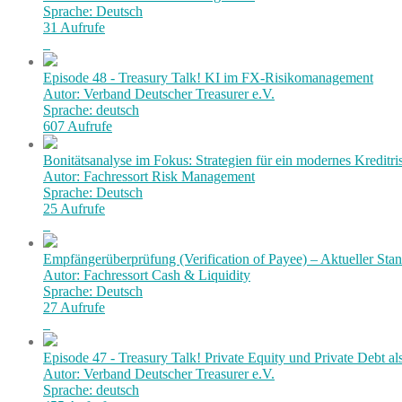
Sprache: Deutsch
31 Aufrufe
Episode 48 - Treasury Talk! KI im FX-Risikomanagement
Autor: Verband Deutscher Treasurer e.V.
Sprache: deutsch
607 Aufrufe
Bonitätsanalyse im Fokus: Strategien für ein modernes Kredit
Autor: Fachressort Risk Management
Sprache: Deutsch
25 Aufrufe
Empfängerüberprüfung (Verification of Payee) – Aktueller Stan
Autor: Fachressort Cash & Liquidity
Sprache: Deutsch
27 Aufrufe
Episode 47 - Treasury Talk! Private Equity und Private Debt al
Autor: Verband Deutscher Treasurer e.V.
Sprache: deutsch