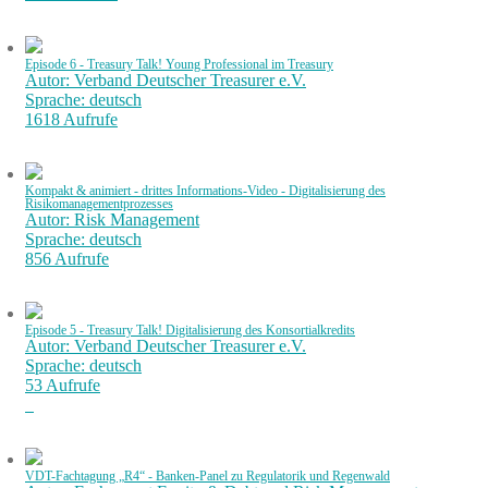
Episode 6 - Treasury Talk! Young Professional im Treasury
Autor: Verband Deutscher Treasurer e.V.
Sprache: deutsch
1618 Aufrufe
Kompakt & animiert - drittes Informations-Video - Digitalisierung des
Risikomanagementprozesses
Autor: Risk Management
Sprache: deutsch
856 Aufrufe
Episode 5 - Treasury Talk! Digitalisierung des Konsortialkredits
Autor: Verband Deutscher Treasurer e.V.
Sprache: deutsch
53 Aufrufe
VDT-Fachtagung „R4“ - Banken-Panel zu Regulatorik und Regenwald