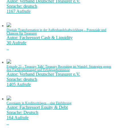
Autor: Verband Deutscher Treasurer e.V.
Sprache: deutsch
1167 Aufrufe
Digitale Transformation in der Außenhandelsabwicklung – Potenziale und
Chancen für Treasurer
Autor: Fachressort Cash & Liquidity
30 Aufrufe
Episode 21 - Treasury Talk! Treasury Recruiting im Wandel: Strategien gegen
den Fachkräftemangel und Erfolgsgeheimnisse
Autor: Verband Deutscher Treasurer e.V.
Sprache: deutsch
1405 Aufrufe
Covenants in Kreditverträgen – eine Einführung
Autor: Fachressort Equity & Debt
Sprache: Deutsch
164 Aufrufe