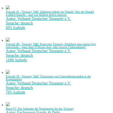
Episode 41 - Treasury Talk! Zahlungsverkehr im Wandel: Was der Handel
wirklich braucht – und was Banken liefern müssen.
Autor: Verband Deutscher Treasurer e.V.
Sprache: deutsch
693 Aufrufe
Episode 40 - Treasury Talk! Kann eine Treasury-Abteilung eine eigene App
entwickeln – ganz ohne IT-Know-how oder externe Unterstützung?
Autor: Verband Deutscher Treasurer e.V.
Sprache: deutsch
1188 Aufrufe
Episode 39 - Treasury Talk! Übersetzen von Unternehmenszielen in die
Kapitalanlage
Autor: Verband Deutscher Treasurer e.V.
Sprache: deutsch
765 Aufrufe
Basel IV: Das bedeuten die Neuerungen für das Treasury
Autor: Fachressort Equity & Debt