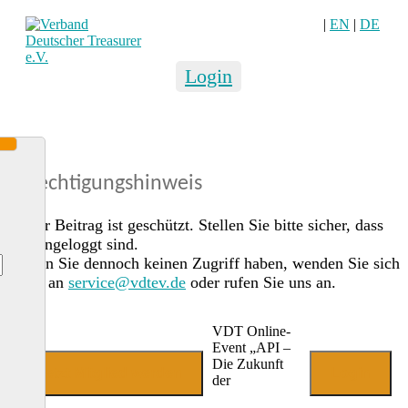
|
EN
|
DE
Login
Berechtigungshinweis
Dieser Beitrag ist geschützt. Stellen Sie bitte sicher, dass
Sie eingeloggt sind.
Sollten Sie dennoch keinen Zugriff haben, wenden Sie sich
gerne an
service@vdtev.de
oder rufen Sie uns an.
VDT Online-
Event „API –
Die Zukunft
Jetzt Mitglied werden
Login
der