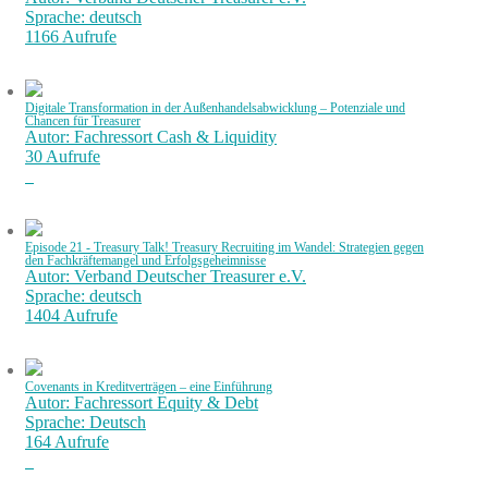
Sprache: deutsch
1166 Aufrufe
Digitale Transformation in der Außenhandelsabwicklung – Potenziale und
Chancen für Treasurer
Autor: Fachressort Cash & Liquidity
30 Aufrufe
Episode 21 - Treasury Talk! Treasury Recruiting im Wandel: Strategien gegen
den Fachkräftemangel und Erfolgsgeheimnisse
Autor: Verband Deutscher Treasurer e.V.
Sprache: deutsch
1404 Aufrufe
Covenants in Kreditverträgen – eine Einführung
Autor: Fachressort Equity & Debt
Sprache: Deutsch
164 Aufrufe