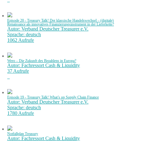
Episode 20 - Treasury Talk! Der klassische Handelswechsel – (digitale)
Renaissance als innovatives Finanzierungsinstrument in der Lieferkette?
Autor: Verband Deutscher Treasurer e.V.
Sprache: deutsch
1062 Aufrufe
Wero – Die Zukunft des Bezahlens in Europa?
Autor: Fachressort Cash & Liquidity
37 Aufrufe
Episode 19 - Treasury Talk! What’s up Supply Chain Finance
Autor: Verband Deutscher Treasurer e.V.
Sprache: deutsch
1780 Aufrufe
Notfallplan Treasury
Autor: Fachressort Cash & Liquidity