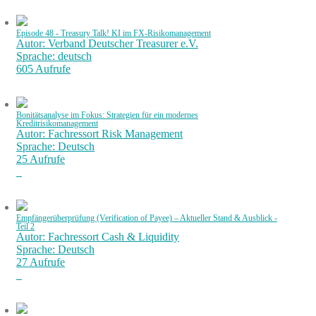
Episode 48 - Treasury Talk! KI im FX-Risikomanagement
Autor: Verband Deutscher Treasurer e.V.
Sprache: deutsch
605 Aufrufe
Bonitätsanalyse im Fokus: Strategien für ein modernes
Kreditrisikomanagement
Autor: Fachressort Risk Management
Sprache: Deutsch
25 Aufrufe
Empfängerüberprüfung (Verification of Payee) – Aktueller Stand & Ausblick -
Teil 2
Autor: Fachressort Cash & Liquidity
Sprache: Deutsch
27 Aufrufe