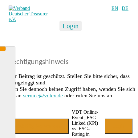
|
EN
|
DE
Login
Berechtigungshinweis
Dieser Beitrag ist geschützt. Stellen Sie bitte sicher, dass
Sie eingeloggt sind.
Sollten Sie dennoch keinen Zugriff haben, wenden Sie sich
gerne an
service@vdtev.de
oder rufen Sie uns an.
VDT Online-
Event „ESG
Linked (KPI)
Jetzt Mitglied werden
Login
vs. ESG-
Rating in