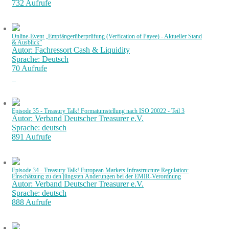
732 Aufrufe
Online-Event „Empfängerüberprüfung (Verfication of Payee) - Aktueller Stand
& Ausblick”
Autor: Fachressort Cash & Liquidity
Sprache: Deutsch
70 Aufrufe
Episode 35 - Treasury Talk! Formatumstellung nach ISO 20022 - Teil 3
Autor: Verband Deutscher Treasurer e.V.
Sprache: deutsch
891 Aufrufe
Episode 34 - Treasury Talk! European Markets Infrastructure Regulation:
Einschätzung zu den jüngsten Änderungen bei der EMIR-Verordnung
Autor: Verband Deutscher Treasurer e.V.
Sprache: deutsch
888 Aufrufe