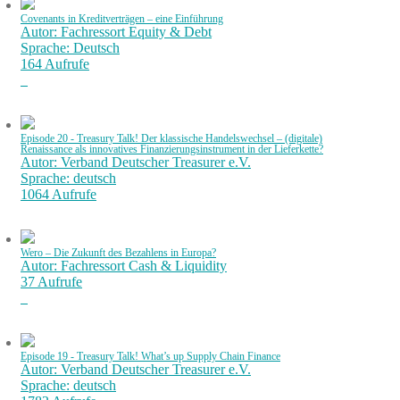
Covenants in Kreditverträgen – eine Einführung
Autor: Fachressort Equity & Debt
Sprache: Deutsch
164 Aufrufe
Episode 20 - Treasury Talk! Der klassische Handelswechsel – (digitale)
Renaissance als innovatives Finanzierungsinstrument in der Lieferkette?
Autor: Verband Deutscher Treasurer e.V.
Sprache: deutsch
1064 Aufrufe
Wero – Die Zukunft des Bezahlens in Europa?
Autor: Fachressort Cash & Liquidity
37 Aufrufe
Episode 19 - Treasury Talk! What’s up Supply Chain Finance
Autor: Verband Deutscher Treasurer e.V.
Sprache: deutsch