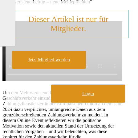
Mehrwertsteuerbetrug – neue Meldepflichten"
Dieser Artikel ist nur für
Mitglieder.
Jetzt Mitglied werden
Um den Mehrwertsteuerbetrug im grenzüberschreitenden
Login
Geschäftsverkehr einzudämmen, sind Banken und
Zahlungsdienstleister in der Europäischen Union ab dem Jahr
2024 dazu verpflichtet, umfangreiche Daten aus dem
grenzüberschreitenden Zahlungsverkehr zu melden. In
diesem Online-Event reflektieren wir die politische
Motivation sowie den aktuellen Stand der Umsetzung der
rechtlichen Vorgaben – und wir beleuchten, was diese
konkret für den Zahlungsverkehr, für die