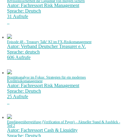
Revisionssicherheit die Liquidität von morgen sichern
Autor: Fachressort Risk Management
Sprache: Deutsch
31 Aufrufe
Episode 48 - Treasury Talk! KI im FX-Risikomanagement
Autor: Verband Deutscher Treasurer e.V.
Sprache: deutsch
606 Aufrufe
Bonitätsanalyse im Fokus: Strategien für ein modernes
Kreditrisikomanagement
Autor: Fachressort Risk Management
Sprache: Deutsch
25 Aufrufe
Empfängerüberprüfung (Verification of Payee) – Aktueller Stand & Ausblick -
Teil 2
Autor: Fachressort Cash & Liquidity
Sprache: Deutsch