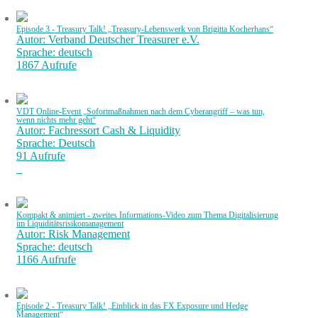
Episode 3 - Treasury Talk! „Treasury-Lebenswerk von Brigitta Kocherhans“
Autor: Verband Deutscher Treasurer e.V.
Sprache: deutsch
1867 Aufrufe
VDT Online-Event „Sofortmaßnahmen nach dem Cyberangriff – was tun,
wenn nichts mehr geht“
Autor: Fachressort Cash & Liquidity
Sprache: Deutsch
91 Aufrufe
Kompakt & animiert - zweites Informations-Video zum Thema Digitalisierung
im Liquiditätsrisikomanagement
Autor: Risk Management
Sprache: deutsch
1166 Aufrufe
Episode 2 - Treasury Talk! „Einblick in das FX Exposure und Hedge
Management“