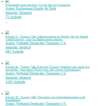
Fördermittel smart einsetzen: Von der Idee zur Umsetzung
Autor: Fachressort Equity & Debt
Sprache: Deutsch
75 Aufrufe
Episode 41 - Treasury Talk! Zahlungsverkehr im Wandel: Was der Handel
wirklich braucht – und was Banken liefern müssen.
Autor: Verband Deutscher Treasurer e.V.
Sprache: deutsch
692 Aufrufe
Episode 40 - Treasury Talk! Kann eine Treasury-Abteilung eine eigene App
entwickeln – ganz ohne IT-Know-how oder externe Unterstützung?
Autor: Verband Deutscher Treasurer e.V.
Sprache: deutsch
1185 Aufrufe
Episode 39 - Treasury Talk! Übersetzen von Unternehmenszielen in die
Kapitalanlage
Autor: Verband Deutscher Treasurer e.V.