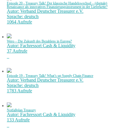
Episode 20 - Treasury Talk! Der klassische Handelswechsel – (digitale)
Renaissance als innovatives Finanzierungsinstrument in der Lieferkette?
Autor: Verband Deutscher Treasurer e.V.
Sprache: deutsch
1064 Aufrufe
Wero – Die Zukunft des Bezahlens in Europa?
Autor: Fachressort Cash & Liquidity
37 Aufrufe
Episode 19 - Treasury Talk! What’s up Supply Chain Finance
Autor: Verband Deutscher Treasurer e.V.
Sprache: deutsch
1783 Aufrufe
Notfallplan Treasury
Autor: Fachressort Cash & Liquidity
133 Aufrufe