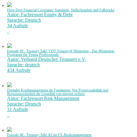
Deep Dive Financial Covenants: Standards, Stellschrauben und Fallstricke
Autor: Fachressort Equity & Debt
Sprache: Deutsch
34 Aufrufe
Episode 49 - Treasury Talk! VDT Treasury® Mentoring - Das Mentoring-
Programm für Young Professionals
Autor: Verband Deutscher Treasurer e.V.
Sprache: deutsch
434 Aufrufe
Digitales Kreditmanagement als Fundament: Wie Prozessstabilität und
Revisionssicherheit die Liquidität von morgen sichern
Autor: Fachressort Risk Management
Sprache: Deutsch
31 Aufrufe
Episode 48 - Treasury Talk! KI im FX-Risikomanagement