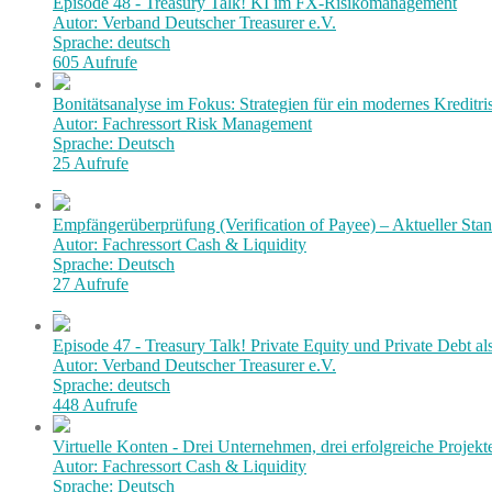
Episode 48 - Treasury Talk! KI im FX-Risikomanagement
Autor: Verband Deutscher Treasurer e.V.
Sprache: deutsch
605 Aufrufe
Bonitätsanalyse im Fokus: Strategien für ein modernes Kredit
Autor: Fachressort Risk Management
Sprache: Deutsch
25 Aufrufe
Empfängerüberprüfung (Verification of Payee) – Aktueller Stan
Autor: Fachressort Cash & Liquidity
Sprache: Deutsch
27 Aufrufe
Episode 47 - Treasury Talk! Private Equity und Private Debt al
Autor: Verband Deutscher Treasurer e.V.
Sprache: deutsch
448 Aufrufe
Virtuelle Konten - Drei Unternehmen, drei erfolgreiche Projekt
Autor: Fachressort Cash & Liquidity
Sprache: Deutsch