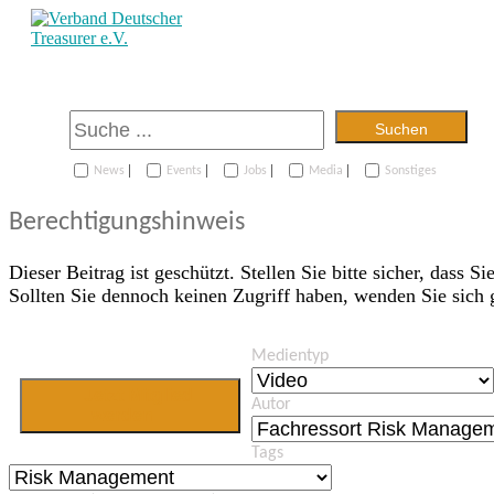
Suchen
|
|
|
|
News
Events
Jobs
Media
Sonstiges
Berechtigungshinweis
Dieser Beitrag ist geschützt. Stellen Sie bitte sicher, dass Si
Sollten Sie dennoch keinen Zugriff haben, wenden Sie sich
Medientyp
Jetzt Mitglied
Autor
werden
Tags