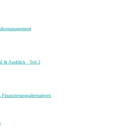
risikomanagement
d & Ausblick - Teil 2
s Finanzierungsalternativen
e