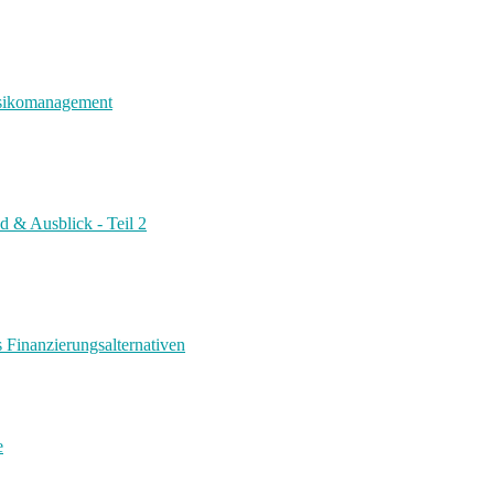
risikomanagement
d & Ausblick - Teil 2
s Finanzierungsalternativen
e