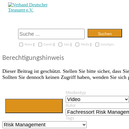
Suchen
|
|
|
|
News
Events
Jobs
Media
Sonstiges
Berechtigungshinweis
Dieser Beitrag ist geschützt. Stellen Sie bitte sicher, dass Si
Sollten Sie dennoch keinen Zugriff haben, wenden Sie sich
Medientyp
Jetzt Mitglied
Autor
werden
Tags