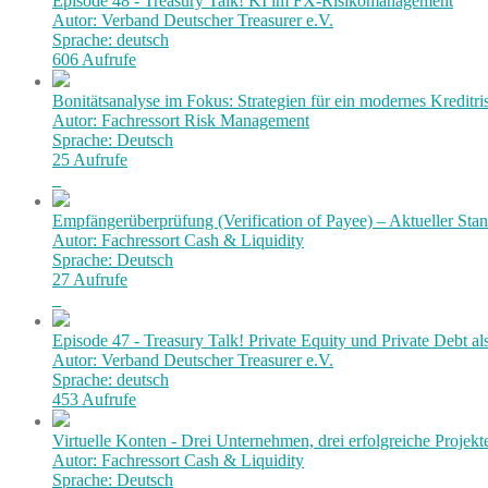
Episode 48 - Treasury Talk! KI im FX-Risikomanagement
Autor: Verband Deutscher Treasurer e.V.
Sprache: deutsch
606 Aufrufe
Bonitätsanalyse im Fokus: Strategien für ein modernes Kredit
Autor: Fachressort Risk Management
Sprache: Deutsch
25 Aufrufe
Empfängerüberprüfung (Verification of Payee) – Aktueller Stan
Autor: Fachressort Cash & Liquidity
Sprache: Deutsch
27 Aufrufe
Episode 47 - Treasury Talk! Private Equity und Private Debt al
Autor: Verband Deutscher Treasurer e.V.
Sprache: deutsch
453 Aufrufe
Virtuelle Konten - Drei Unternehmen, drei erfolgreiche Projekt
Autor: Fachressort Cash & Liquidity
Sprache: Deutsch