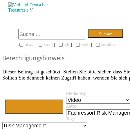
Suchen
|
|
|
|
News
Events
Jobs
Media
Sonstiges
Berechtigungshinweis
Dieser Beitrag ist geschützt. Stellen Sie bitte sicher, dass Si
Sollten Sie dennoch keinen Zugriff haben, wenden Sie sich
Medientyp
Jetzt Mitglied
Autor
werden
Tags