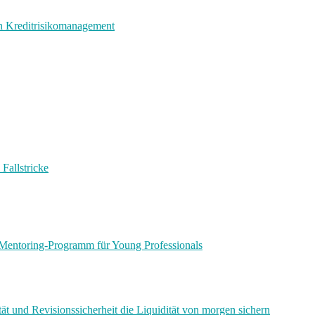
en Kreditrisikomanagement
Fallstricke
Mentoring-Programm für Young Professionals
ät und Revisionssicherheit die Liquidität von morgen sichern